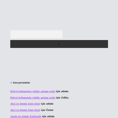
Arama
Son yorumlar
Halvet kelimesinin sözlük anlamı nedir
için
admin
Halvet kelimesinin sözlük anlamı nedir
için
Zeliha
Aksi ne demek kime denir
için
admin
Aksi ne demek kime denir
için
Önder
Asude ne demek Kubbealtı
için
admin