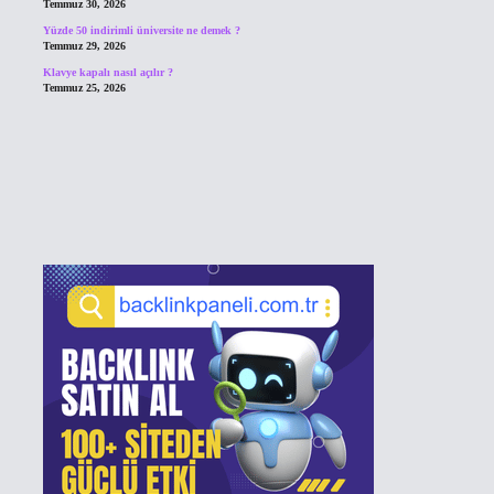
Temmuz 30, 2026
Yüzde 50 indirimli üniversite ne demek ?
Temmuz 29, 2026
Klavye kapalı nasıl açılır ?
Temmuz 25, 2026