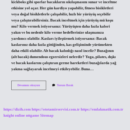
kickboks gibi sporlar bacakların sıkılaşmasını sunar ve inceltme
etkisine yol açar. Her gün kardiyo yapabilir, fitness bisikletleri
veya doğal bisikletlerle çalışabilir, hızlı bir yürüyüş seçebilir
veya çalıştırabilirsiniz. Bacak inceltmek için yürüyüş mü koşu
mu? Kilo vermek istiyorsanız: Yürüyüşten daha fazla kalori
yakın ve bu nedenle kilo verme hedeflerinize ulaşmanıza
yardımcı olabilir. Kasları iyileştirmek istiyorsanız: Bacak
kaslarınız daha fazla gittiğinden, kas gelişiminde yürümekten
daha etkili olabilir. Alt bacak kalınlığı nasıl incelir? Buzağının
(alt bacak) dumendous egzersizleri nelerdir? Yoga, pilates, dışkı
ve bacak kaslarını çalıştıran germe hareketleri buzağılarda yağ
yakma sağlayarak incelmeyi etkileyebilir. Buna…
Koşu
Devamını okuyun
Yorum Bırak
Bacak
Inceltir
Mi
https://dizih.com
https://ototamirservisi.com.tr
https://emlakmatik.com.tr
knight online
nttgame
Sitemap