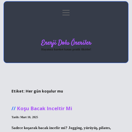
menüyü
Anasayfa
Gizlilik Politikası
Yasal Uyarı
aç
Hakkımızda
Enerji Dolu Öneriler
Hayatına hareket katan pratik fikirler!
Etiket:
Her gün koşulur mu
Koşu Bacak Inceltir Mi
Tarih: Mart 10, 2025
Sadece koşarak bacak incelir mi? Jogging, yürüyüş, pilates,