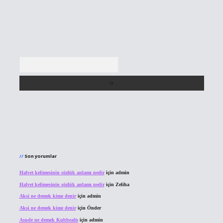
Arama
Son yorumlar
Halvet kelimesinin sözlük anlamı nedir
için
admin
Halvet kelimesinin sözlük anlamı nedir
için
Zeliha
Aksi ne demek kime denir
için
admin
Aksi ne demek kime denir
için
Önder
Asude ne demek Kubbealtı
için
admin