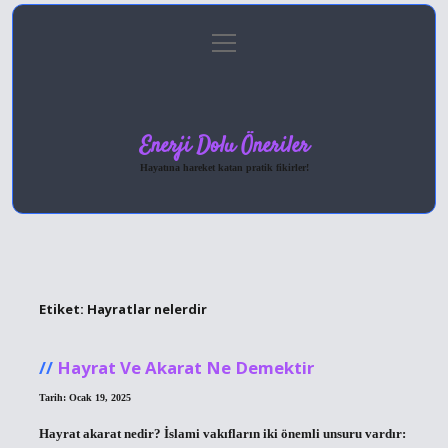
menüyü
Anasayfa
Gizlilik Politikası
Yasal Uyarı
aç
Hakkımızda
Enerji Dolu Öneriler
Hayatına hareket katan pratik fikirler!
Etiket:
Hayratlar nelerdir
Hayrat Ve Akarat Ne Demektir
Tarih: Ocak 19, 2025
Hayrat akarat nedir? İslami vakıfların iki önemli unsuru vardır: