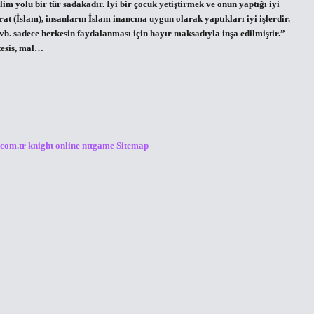
lim yolu bir tür sadakadır. İyi bir çocuk yetiştirmek ve onun yaptığı iyi
t (İslam), insanların İslam inancına uygun olarak yaptıkları iyi işlerdir.
b. sadece herkesin faydalanması için hayır maksadıyla inşa edilmiştir.”
 tesis, mal…
.com.tr
knight online
nttgame
Sitemap