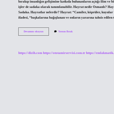
bırakıp insanlığın gelişimine katkıda bulunanların açtığı ilim ve bi
işler de sadaka olarak tanımlanabilir. Hayrat nedir Osmanlı? Hayra
Sadaka. Hayratlar nelerdir? Hayrat: “Camiler, köprüler, kuyular v
ifadesi, “başkalarına bağışlanan ve onların yararına tahsis edilen
Hayrat
Devamını okuyun
Yorum Bırak
Ve
Akarat
Ne
Demektir
https://dizih.com
https://ototamirservisi.com.tr
https://emlakmatik