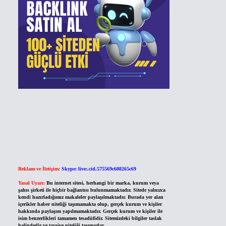
Reklam ve İletişim:
Skype: live:.cid.575569c608265c69
Yasal Uyarı:
Bu internet sitesi, herhangi bir marka, kurum veya
şahıs şirketi ile hiçbir bağlantısı bulunmamaktadır. Sitede yalnızca
kendi hazırladığımız makaleler paylaşılmaktadır. Burada yer alan
içerikler haber niteliği taşımamakta olup, gerçek kurum ve kişiler
hakkında paylaşım yapılmamaktadır. Gerçek kurum ve kişiler ile
isim benzerlikleri tamamen tesadüfidir. Sitemizdeki bilgiler taslak
halindedir ve tavsiye niteliği taşımazlar.