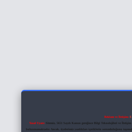
Reklam ve İletişim:
E
Yasal Uyarı:
Sitemiz, 5651 Sayılı Kanun gereğince Bilgi Teknolojileri ve İletiş
bulunmamaktadır. Ancak, üyelerimiz yazdıkları içeriklerin sorumluluğunu taşımakta