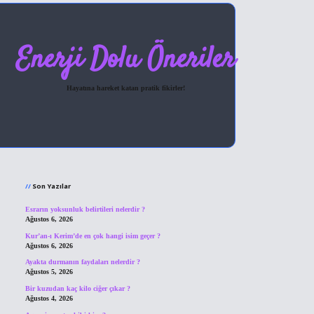
Enerji Dolu Öneriler
Hayatına hareket katan pratik fikirler!
Sidebar
hiltonbet giriş
Son Yazılar
Esrarın yoksunluk belirtileri nelerdir ?
Ağustos 6, 2026
Kur’an-ı Kerim’de en çok hangi isim geçer ?
Ağustos 6, 2026
Ayakta durmanın faydaları nelerdir ?
Ağustos 5, 2026
Bir kuzudan kaç kilo ciğer çıkar ?
Ağustos 4, 2026