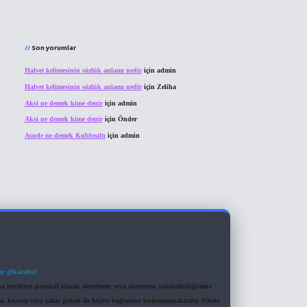
Son yorumlar
Halvet kelimesinin sözlük anlamı nedir
için
admin
Halvet kelimesinin sözlük anlamı nedir
için
Zeliha
Aksi ne demek kime denir
için
admin
Aksi ne demek kime denir
için
Önder
Asude ne demek Kubbealtı
için
admin
m: @karabul
eki içerikleri proaktif olarak denetleme veya araştırma yükümlülüğümüz
a, kurum veya şahıs şirketi ile hiçbir bağlantısı bulunmamaktadır. Sitede