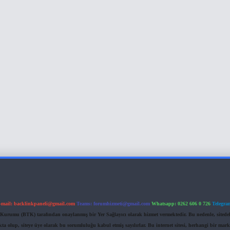
-mail:
backlinkpaneli@gmail.com
Teams:
forumhizmeti@gmail.com
Whatsapp: 0262 606 0 726
Telegra
im Kurumu (BTK) tarafından onaylanmış bir Yer Sağlayıcı olarak hizmet vermektedir. Bu nedenle, sited
 olup, siteye üye olarak bu sorumluluğu kabul etmiş sayılırlar. Bu internet sitesi, herhangi bir mark