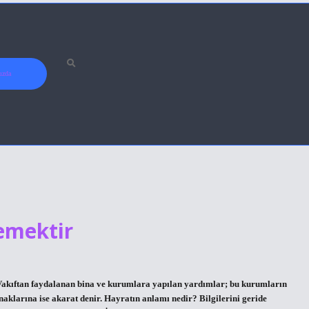
ızda
emektir
 Vakıftan faydalanan bina ve kurumlara yapılan yardımlar; bu kurumların
aklarına ise akarat denir. Hayratın anlamı nedir? Bilgilerini geride