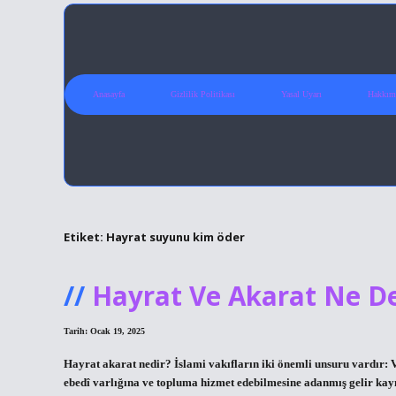
Anasayfa
Gizlilik Politikası
Yasal Uyarı
Hakkım
Etiket:
Hayrat suyunu kim öder
Hayrat Ve Akarat Ne D
Tarih: Ocak 19, 2025
Hayrat akarat nedir? İslami vakıfların iki önemli unsuru vardır:
ebedî varlığına ve topluma hizmet edebilmesine adanmış gelir kayn