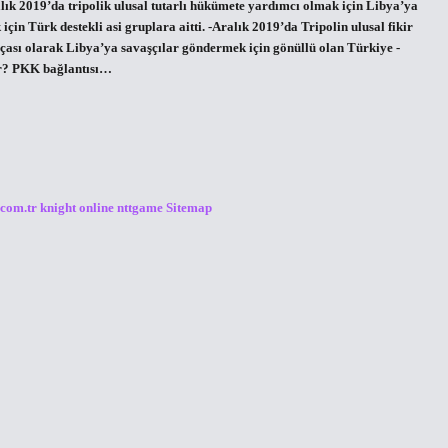
ralık 2019’da tripolik ulusal tutarlı hükümete yardımcı olmak için Libya’ya
in Türk destekli asi gruplara aitti. -Aralık 2019’da Tripolin ulusal fikir
çası olarak Libya’ya savaşçılar göndermek için gönüllü olan Türkiye -
var? PKK bağlantısı…
.com.tr
knight online
nttgame
Sitemap