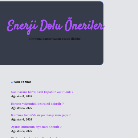
Enerji Dolu Öneriler
Hayatına hareket katan pratik fikirler!
Sidebar
hiltonbet giriş
Son Yazılar
Nakit avans borcu nasıl kapatılır vakıfBank ?
Ağustos 8, 2026
Esrarın yoksunluk belirtileri nelerdir ?
Ağustos 6, 2026
Kur’an-ı Kerim’de en çok hangi isim geçer ?
Ağustos 6, 2026
Ayakta durmanın faydaları nelerdir ?
Ağustos 5, 2026