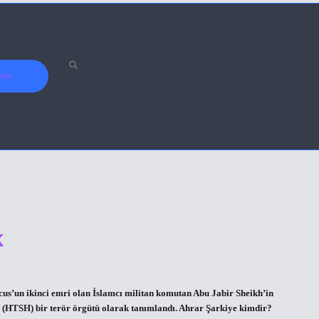
ızda
k
s’un ikinci emri olan İslamcı militan komutan Abu Jabir Sheikh’in
cus (HTSH) bir terör örgütü olarak tanımlandı. Ahrar Şarkiye kimdir?