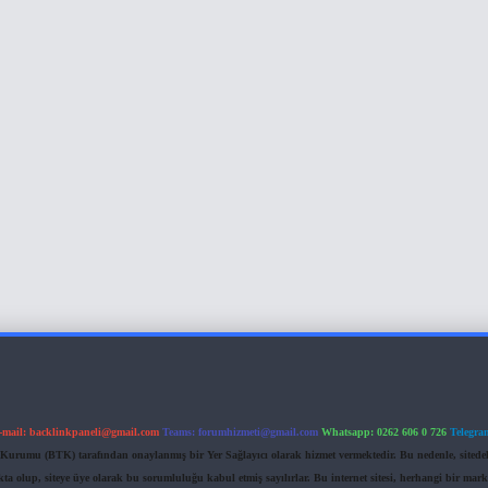
-mail:
backlinkpaneli@gmail.com
Teams:
forumhizmeti@gmail.com
Whatsapp: 0262 606 0 726
Telegra
im Kurumu (BTK) tarafından onaylanmış bir Yer Sağlayıcı olarak hizmet vermektedir. Bu nedenle, sited
 olup, siteye üye olarak bu sorumluluğu kabul etmiş sayılırlar. Bu internet sitesi, herhangi bir mark