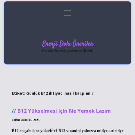
menüyü
Anasayfa
Gizlilik Politikası
Yasal Uyarı
aç
Hakkımızda
Enerji Dolu Öneriler
Hayatına hareket katan pratik fikirler!
Etiket:
Günlük B12 ihtiyacı nasıl karşılanır
B12 Yükselmesi Için Ne Yemek Lazım
Tarih: Ocak 15, 2025
B12 en çabuk ne yükseltir? B12 vitamini yalnızca midye, istiridye