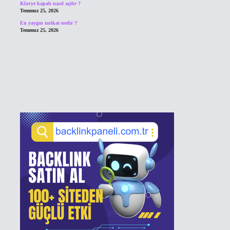
Klavye kapalı nasıl açılır ?
Temmuz 25, 2026
En yaygın tarikat nedir ?
Temmuz 25, 2026