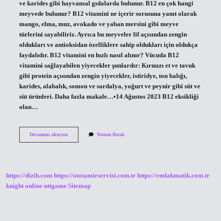
ve karides gibi hayvansal gıdalarda bulunur. B12 en çok hangi
meyvede bulunur? B12 vitamini ne içerir sorusuna yanıt olarak
mango, elma, muz, avokado ve yaban mersini gibi meyve
türlerini sayabiliriz. Ayrıca bu meyveler lif açısından zengin
oldukları ve antioksidan özelliklere sahip oldukları için oldukça
faydalıdır. B12 vitamini en hızlı nasıl alınır? Vücuda B12
vitamini sağlayabilen yiyecekler şunlardır: Kırmızı et ve tavuk
gibi protein açısından zengin yiyecekler, istiridye, ton balığı,
karides, alabalık, somon ve sardalya, yoğurt ve peynir gibi süt ve
süt ürünleri. Daha fazla makale…•14 Ağustos 2023 B12 eksikliği
olan…
B12
Devamını okuyun
Yorum Bırak
Yükselmesi
Için
Ne
Yemek
Lazım
https://dizih.com
https://ototamirservisi.com.tr
https://emlakmatik.com.tr
knight online
nttgame
Sitemap