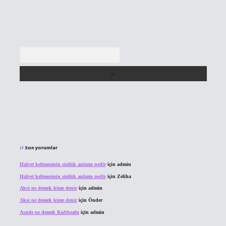
Arama
Son yorumlar
Halvet kelimesinin sözlük anlamı nedir
için
admin
Halvet kelimesinin sözlük anlamı nedir
için
Zeliha
Aksi ne demek kime denir
için
admin
Aksi ne demek kime denir
için
Önder
Asude ne demek Kubbealtı
için
admin