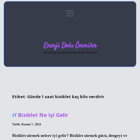
menüyü
Anasayfa
Gizlilik Politikası
Yasal Uyarı
aç
Hakkımızda
Enerji Dolu Öneriler
Hayatına hareket katan pratik fikirler!
Etiket:
Günde 1 saat bisiklet kaç kilo verdirir
Bisiklet Ne Iyi Gelir
Tarih: Kasım 7, 2024
Bisiklet sürmek nelere iyi gelir? Bisiklet sürmek gücü, dengeyi ve