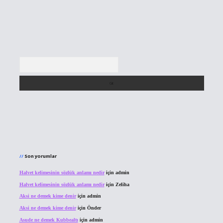
Arama
Son yorumlar
Halvet kelimesinin sözlük anlamı nedir
için
admin
Halvet kelimesinin sözlük anlamı nedir
için
Zeliha
Aksi ne demek kime denir
için
admin
Aksi ne demek kime denir
için
Önder
Asude ne demek Kubbealtı
için
admin