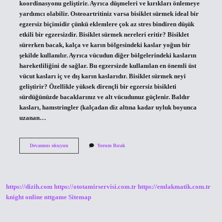
koordinasyonu geliştirir. Ayrıca düşmeleri ve kırıkları önlemeye
yardımcı olabilir. Osteoartritiniz varsa bisiklet sürmek ideal bir
egzersiz biçimidir çünkü eklemlere çok az stres bindiren düşük
etkili bir egzersizdir. Bisiklet sürmek nereleri eritir? Bisiklet
sürerken bacak, kalça ve karın bölgesindeki kaslar yoğun bir
şekilde kullanılır. Ayrıca vücudun diğer bölgelerindeki kasların
hareketliliğini de sağlar. Bu egzersizde kullanılan en önemli üst
vücut kasları iç ve dış karın kaslarıdır. Bisiklet sürmek neyi
geliştirir? Özellikle yüksek dirençli bir egzersiz bisikleti
sürdüğünüzde bacaklarınız ve alt vücudunuz güçlenir. Baldır
kasları, hamstringler (kalçadan diz altına kadar uyluk boyunca
uzanan…
Bisiklet
Devamını okuyun
Yorum Bırak
Ne
Iyi
Gelir
https://dizih.com
https://ototamirservisi.com.tr
https://emlakmatik.com.tr
knight online
nttgame
Sitemap