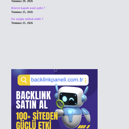
Temmuz 29, 2026
Klavye kapalı nasıl açılır ?
Temmuz 25, 2026
En yaygın tarikat nedir ?
Temmuz 25, 2026