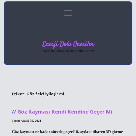
menüyü
Anasayfa
Gizlilik Politikası
Yasal Uyarı
aç
Hakkımızda
Enerji Dolu Öneriler
Hayatına hareket katan pratik fikirler!
Etiket:
Göz felci iyileşir mi
Göz Kayması Kendi Kendine Geçer Mi
Tarih: Aralık 30, 2024
Göz kayması ne kadar sürede geçer? 6. aydan itibaren 3D görme