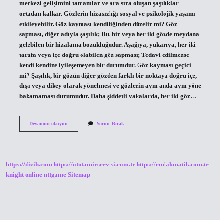
merkezi gelişimini tamamlar ve ara sıra oluşan şaşılıklar
ortadan kalkar. Gözlerin hizasızlığı sosyal ve psikolojik yaşamı
etkileyebilir. Göz kayması kendiliğinden düzelir mi? Göz
sapması, diğer adıyla şaşılık; Bu, bir veya her iki gözde meydana
gelebilen bir hizalama bozukluğudur. Aşağıya, yukarıya, her iki
tarafa veya içe doğru olabilen göz sapması; Tedavi edilmezse
kendi kendine iyileşemeyen bir durumdur. Göz kayması geçici
mi? Şaşılık, bir gözün diğer gözden farklı bir noktaya doğru içe,
dışa veya dikey olarak yönelmesi ve gözlerin aynı anda aynı yöne
bakamaması durumudur. Daha şiddetli vakalarda, her iki göz…
Göz
Devamını okuyun
Yorum Bırak
Kayması
Kendi
Kendine
Geçer
Mi
https://dizih.com
https://ototamirservisi.com.tr
https://emlakmatik.com.tr
knight online
nttgame
Sitemap