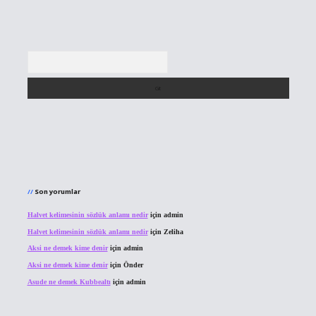
Arama
Son yorumlar
Halvet kelimesinin sözlük anlamı nedir
için
admin
Halvet kelimesinin sözlük anlamı nedir
için
Zeliha
Aksi ne demek kime denir
için
admin
Aksi ne demek kime denir
için
Önder
Asude ne demek Kubbealtı
için
admin