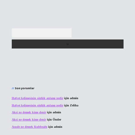
Arama
Son yorumlar
Halvet kelimesinin sözlük anlamı nedir
için
admin
Halvet kelimesinin sözlük anlamı nedir
için
Zeliha
Aksi ne demek kime denir
için
admin
Aksi ne demek kime denir
için
Önder
Asude ne demek Kubbealtı
için
admin