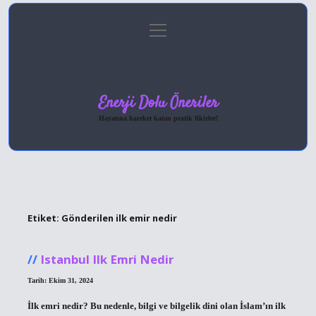
menüyü
Anasayfa
Gizlilik Politikası
Yasal Uyarı
aç
Hakkımızda
Enerji Dolu Öneriler
Hayatına hareket katan pratik fikirler!
Etiket:
Gönderilen ilk emir nedir
Istanbul Ilk Emri Nedir
Tarih: Ekim 31, 2024
İlk emri nedir? Bu nedenle, bilgi ve bilgelik dini olan İslam’ın ilk