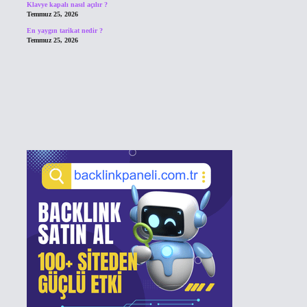
Klavye kapalı nasıl açılır ?
Temmuz 25, 2026
En yaygın tarikat nedir ?
Temmuz 25, 2026