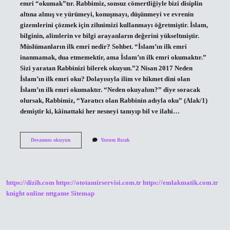
emri “okumak”tır. Rabbimiz, sonsuz cömertliğiyle bizi disiplin
altına almış ve yürümeyi, konuşmayı, düşünmeyi ve evrenin
gizemlerini çözmek için zihnimizi kullanmayı öğretmiştir. İslam,
bilginin, alimlerin ve bilgi arayanların değerini yükseltmiştir.
Müslümanların ilk emri nedir? Sohbet. “İslam’ın ilk emri
inanmamak, dua etmemektir, ama İslam’ın ilk emri okumaktır.”
Sizi yaratan Rabbinizi bilerek okuyun.”2 Nisan 2017 Neden
İslam’ın ilk emri oku? Dolayısıyla ilim ve hikmet dini olan
İslam’ın ilk emri okumaktır. “Neden okuyalım?” diye soracak
olursak, Rabbimiz, “Yaratıcı olan Rabbinin adıyla oku” (Alak/1)
demiştir ki, kâinattaki her nesneyi tanıyıp bil ve ilahi…
Istanbul
Devamını okuyun
Yorum Bırak
Ilk
Emri
Nedir
https://dizih.com
https://ototamirservisi.com.tr
https://emlakmatik.com.tr
knight online
nttgame
Sitemap