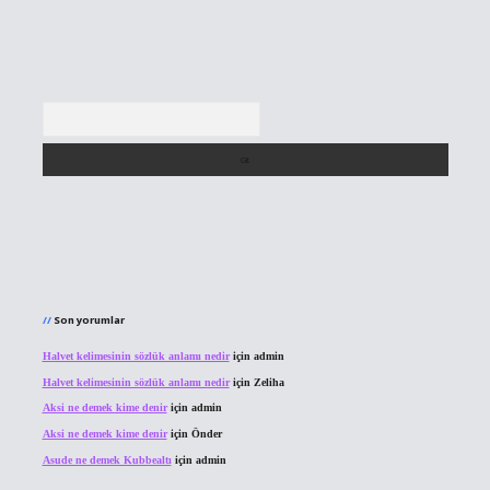
Arama
Son yorumlar
Halvet kelimesinin sözlük anlamı nedir
için
admin
Halvet kelimesinin sözlük anlamı nedir
için
Zeliha
Aksi ne demek kime denir
için
admin
Aksi ne demek kime denir
için
Önder
Asude ne demek Kubbealtı
için
admin