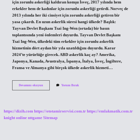
için zorunlu askerliği kaldıran komşu İsveç, 2017 yılında hem
erkekler hem de kadınlar için zorunlu askerliği getirdi. Norveç de
2013 yılında her iki cinsiyet için zorunlu askerliği getiren bir
yasa çıkardı. En uzun askerlik süresi hangi ülkede? Başlık:
Tayvan Devlet Başkanı Tsai Ing-Wen (ortada) bir basın
toplantısında yeni önlemleri duyurdu. Tayvan Devlet Başkanı
Tsai Ing-Wen, ülkedeki tüm erkekler için zorunlu askerlik
hizmetinin dört aydan bir yıla uzatıldığını duyurdu. Karar
2024’te yürürlüğe girecek. ABD askerlik kaç ay? Amerika,
Japonya, Kanada, Avustralya, İspanya, İtalya, İsveç, İngiltere,
Fransa ve Almanya gibi birçok ülkede askerlik hizmeti…
Norveç
Devamını okuyun
Yorum Bırak
Askerlik
Kaç
Ay
https://dizih.com
https://ototamirservisi.com.tr
https://emlakmatik.com.tr
knight online
nttgame
Sitemap