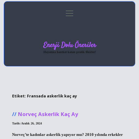
menüyü
Anasayfa
Gizlilik Politikası
Yasal Uyarı
aç
Hakkımızda
Enerji Dolu Öneriler
Hayatına hareket katan pratik fikirler!
Etiket:
Fransada askerlik kaç ay
Norveç Askerlik Kaç Ay
Tarih: Aralık 26, 2024
Norveç’te kadınlar askerlik yapıyor mu? 2010 yılında erkekler