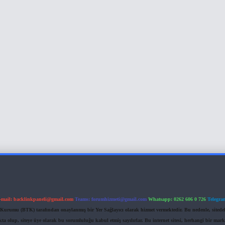
-mail:
backlinkpaneli@gmail.com
Teams:
forumhizmeti@gmail.com
Whatsapp: 0262 606 0 726
Telegra
im Kurumu (BTK) tarafından onaylanmış bir Yer Sağlayıcı olarak hizmet vermektedir. Bu nedenle, sited
 olup, siteye üye olarak bu sorumluluğu kabul etmiş sayılırlar. Bu internet sitesi, herhangi bir mark