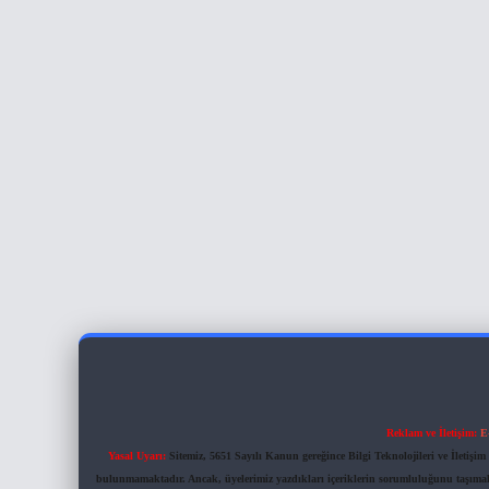
Reklam ve İletişim:
E
Yasal Uyarı:
Sitemiz, 5651 Sayılı Kanun gereğince Bilgi Teknolojileri ve İletiş
bulunmamaktadır. Ancak, üyelerimiz yazdıkları içeriklerin sorumluluğunu taşımakta