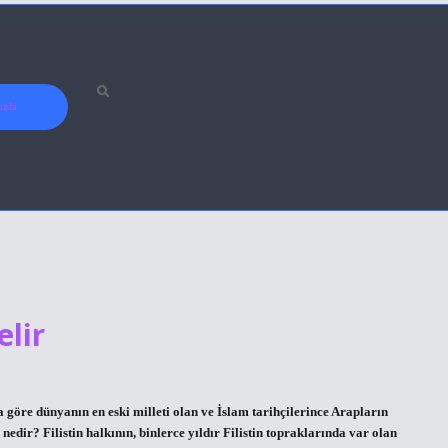
ızda
elir
at’a göre dünyanın en eski milleti olan ve İslam tarihçilerince Arapların
 nedir? Filistin halkının, binlerce yıldır Filistin topraklarında var olan