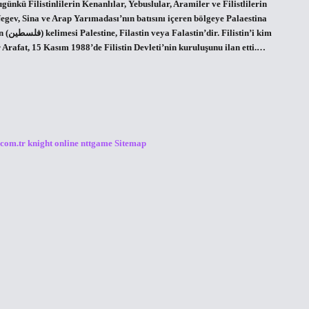
nkü Filistinlilerin Kenanlılar, Yebuslular, Aramiler ve Filistlilerin
, Negev, Sina ve Arap Yarımadası’nın batısını içeren bölgeye Palaestina
i kim
rafat, 15 Kasım 1988’de Filistin Devleti’nin kuruluşunu ilan etti.…
.com.tr
knight online
nttgame
Sitemap