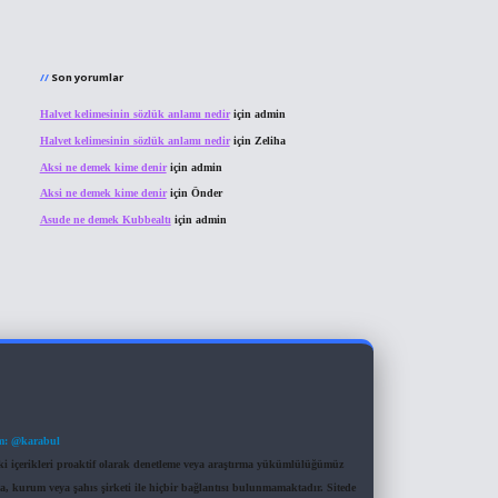
Son yorumlar
Halvet kelimesinin sözlük anlamı nedir
için
admin
Halvet kelimesinin sözlük anlamı nedir
için
Zeliha
Aksi ne demek kime denir
için
admin
Aksi ne demek kime denir
için
Önder
Asude ne demek Kubbealtı
için
admin
m: @karabul
eki içerikleri proaktif olarak denetleme veya araştırma yükümlülüğümüz
a, kurum veya şahıs şirketi ile hiçbir bağlantısı bulunmamaktadır. Sitede