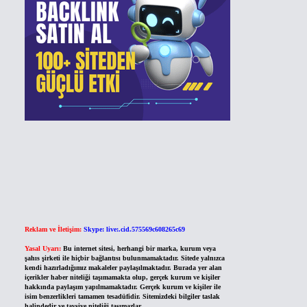
Reklam ve İletişim:
Skype: live:.cid.575569c608265c69
Yasal Uyarı:
Bu internet sitesi, herhangi bir marka, kurum veya
şahıs şirketi ile hiçbir bağlantısı bulunmamaktadır. Sitede yalnızca
kendi hazırladığımız makaleler paylaşılmaktadır. Burada yer alan
içerikler haber niteliği taşımamakta olup, gerçek kurum ve kişiler
hakkında paylaşım yapılmamaktadır. Gerçek kurum ve kişiler ile
isim benzerlikleri tamamen tesadüfidir. Sitemizdeki bilgiler taslak
halindedir ve tavsiye niteliği taşımazlar.