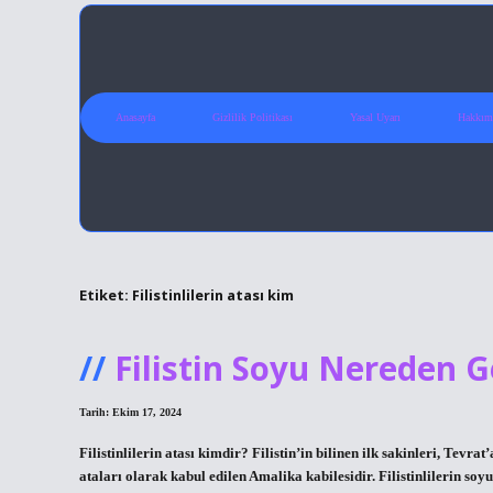
Anasayfa
Gizlilik Politikası
Yasal Uyarı
Hakkım
Etiket:
Filistinlilerin atası kim
Filistin Soyu Nereden G
Tarih: Ekim 17, 2024
Filistinlilerin atası kimdir? Filistin’in bilinen ilk sakinleri, Tevr
ataları olarak kabul edilen Amalika kabilesidir. Filistinlilerin soyu