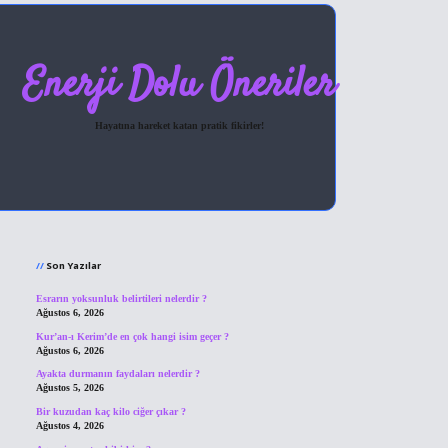
Enerji Dolu Öneriler
Hayatına hareket katan pratik fikirler!
Sidebar
hiltonbet giriş
Son Yazılar
Esrarın yoksunluk belirtileri nelerdir ?
Ağustos 6, 2026
Kur’an-ı Kerim’de en çok hangi isim geçer ?
Ağustos 6, 2026
Ayakta durmanın faydaları nelerdir ?
Ağustos 5, 2026
Bir kuzudan kaç kilo ciğer çıkar ?
Ağustos 4, 2026