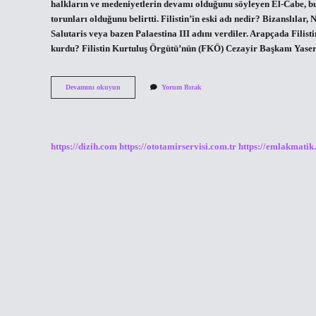
halkların ve medeniyetlerin devamı olduğunu söyleyen El-Cabe, bugü
torunları olduğunu belirtti. Filistin’in eski adı nedir? Bizanslılar
Salutaris veya bazen Palaestina III adını verdiler. Arapçada Filistin (فلسطين) kelimesi Palestine, Filastin veya Falastin’dir. Filistin’
kurdu? Filistin Kurtuluş Örgütü’nün (FKÖ) Cezayir Başkanı Yaser A
Filistin
Devamını okuyun
Yorum Bırak
Soyu
Nereden
Gelir
https://dizih.com
https://ototamirservisi.com.tr
https://emlakmatik