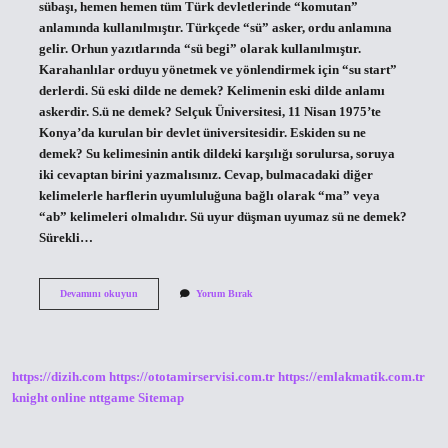
sübaşı, hemen hemen tüm Türk devletlerinde “komutan”
anlamında kullanılmıştır. Türkçede “sü” asker, ordu anlamına
gelir. Orhun yazıtlarında “sü begi” olarak kullanılmıştır.
Karahanlılar orduyu yönetmek ve yönlendirmek için “su start”
derlerdi. Sü eski dilde ne demek? Kelimenin eski dilde anlamı
askerdir. S.ü ne demek? Selçuk Üniversitesi, 11 Nisan 1975’te
Konya’da kurulan bir devlet üniversitesidir. Eskiden su ne
demek? Su kelimesinin antik dildeki karşılığı sorulursa, soruya
iki cevaptan birini yazmalısınız. Cevap, bulmacadaki diğer
kelimelerle harflerin uyumluluğuna bağlı olarak “ma” veya
“ab” kelimeleri olmalıdır. Sü uyur düşman uyumaz sü ne demek?
Sürekli…
Sü
Devamını okuyun
Yorum Bırak
Ne
Demek
Tarih
https://dizih.com
https://ototamirservisi.com.tr
https://emlakmatik.com.tr
knight online
nttgame
Sitemap