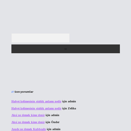
Arama
Son yorumlar
Halvet kelimesinin sözlük anlamı nedir
için
admin
Halvet kelimesinin sözlük anlamı nedir
için
Zeliha
Aksi ne demek kime denir
için
admin
Aksi ne demek kime denir
için
Önder
Asude ne demek Kubbealtı
için
admin