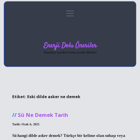
menüyü
Anasayfa
Gizlilik Politikası
Yasal Uyarı
aç
Hakkımızda
Enerji Dolu Öneriler
Hayatına hareket katan pratik fikirler!
Etiket:
Eski dilde asker ne demek
Sü Ne Demek Tarih
Tarih: Ocak 6, 2025
Sü hangi dilde asker demek? Türkçe bir kelime olan subaşı veya