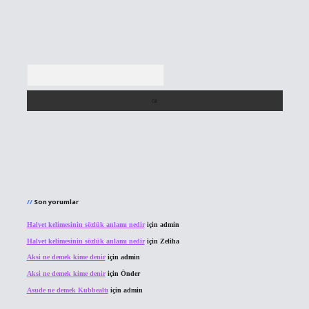
Arama
Son yorumlar
Halvet kelimesinin sözlük anlamı nedir
için
admin
Halvet kelimesinin sözlük anlamı nedir
için
Zeliha
Aksi ne demek kime denir
için
admin
Aksi ne demek kime denir
için
Önder
Asude ne demek Kubbealtı
için
admin