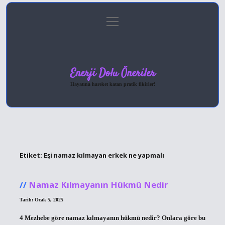
menüyü
Anasayfa
Gizlilik Politikası
Yasal Uyarı
aç
Hakkımızda
Enerji Dolu Öneriler
Hayatına hareket katan pratik fikirler!
Etiket:
Eşi namaz kılmayan erkek ne yapmalı
Namaz Kılmayanın Hükmü Nedir
Tarih: Ocak 5, 2025
4 Mezhebe göre namaz kılmayanın hükmü nedir? Onlara göre bu