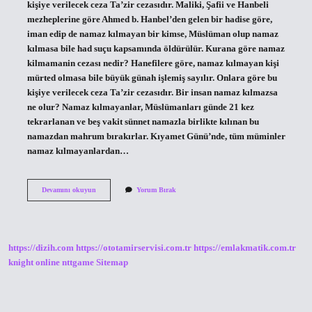
kişiye verilecek ceza Ta’zir cezasıdır. Maliki, Şafii ve Hanbeli
mezheplerine göre Ahmed b. Hanbel’den gelen bir hadise göre,
iman edip de namaz kılmayan bir kimse, Müslüman olup namaz
kılmasa bile had suçu kapsamında öldürülür. Kurana göre namaz
kilmamanin cezası nedir? Hanefilere göre, namaz kılmayan kişi
mürted olmasa bile büyük günah işlemiş sayılır. Onlara göre bu
kişiye verilecek ceza Ta’zir cezasıdır. Bir insan namaz kılmazsa
ne olur? Namaz kılmayanlar, Müslümanları günde 21 kez
tekrarlanan ve beş vakit sünnet namazla birlikte kılınan bu
namazdan mahrum bırakırlar. Kıyamet Günü’nde, tüm müminler
namaz kılmayanlardan…
Namaz
Devamını okuyun
Yorum Bırak
Kılmayanın
Hükmü
Nedir
https://dizih.com
https://ototamirservisi.com.tr
https://emlakmatik.com.tr
knight online
nttgame
Sitemap