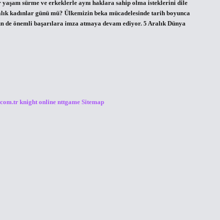
r yaşam sürme ve erkeklerle aynı haklara sahip olma isteklerini dile
ralık kadınlar günü mü? Ülkemizin beka mücadelesinde tarih boyunca
ugün de önemli başarılara imza atmaya devam ediyor. 5 Aralık Dünya
.com.tr
knight online
nttgame
Sitemap