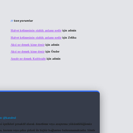
Son yorumlar
Halvet kelimesinin sözlük anlamı nedir
için
admin
Halvet kelimesinin sözlük anlamı nedir
için
Zeliha
Aksi ne demek kime denir
için
admin
Aksi ne demek kime denir
için
Önder
Asude ne demek Kubbealtı
için
admin
m: @karabul
eki içerikleri proaktif olarak denetleme veya araştırma yükümlülüğümüz
a, kurum veya şahıs şirketi ile hiçbir bağlantısı bulunmamaktadır. Sitede