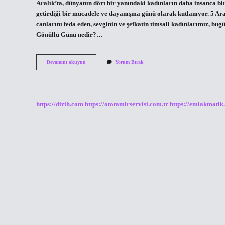
Aralık’ta, dünyanın dört bir yanındaki kadınların daha insanca bi
getirdiği bir mücadele ve dayanışma günü olarak kutlanıyor. 5 A
canlarını feda eden, sevginin ve şefkatin timsali kadınlarımız, b
Gönüllü Günü nedir?…
5
Devamını okuyun
Yorum Bırak
Aralık
Günü
Nedir
https://dizih.com
https://ototamirservisi.com.tr
https://emlakmatik