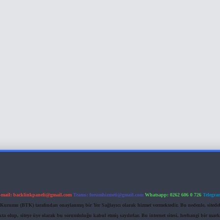
-mail:
backlinkpaneli@gmail.com
Teams:
forumhizmeti@gmail.com
Whatsapp: 0262 606 0 726
Telegra
im Kurumu (BTK) tarafından onaylanmış bir Yer Sağlayıcı olarak hizmet vermektedir. Bu nedenle, sited
 olup, siteye üye olarak bu sorumluluğu kabul etmiş sayılırlar. Bu internet sitesi, herhangi bir mark