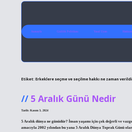
Anasayfa
Gizlilik Politikası
Yasal Uyarı
Hakkım
Etiket:
Erkeklere seçme ve seçilme hakkı ne zaman verildi
5 Aralık Günü Nedir
Tarih: Kasım 3, 2024
5 Aralık dünya ne günüdür? İnsan yaşamı için çok değerli ve vaz
amacıyla 2002 yılından bu yana 5 Aralık Dünya Toprak Günü olara