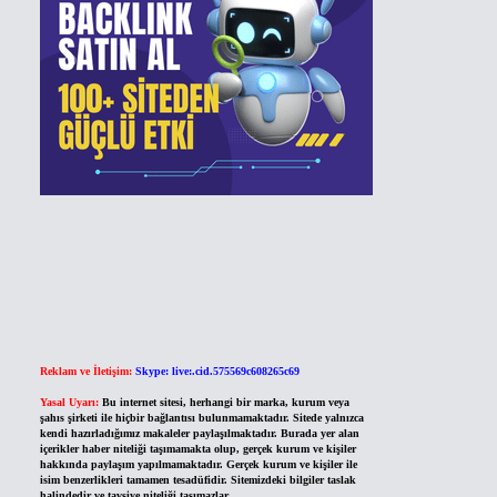
Reklam ve İletişim:
Skype: live:.cid.575569c608265c69
Yasal Uyarı:
Bu internet sitesi, herhangi bir marka, kurum veya
şahıs şirketi ile hiçbir bağlantısı bulunmamaktadır. Sitede yalnızca
kendi hazırladığımız makaleler paylaşılmaktadır. Burada yer alan
içerikler haber niteliği taşımamakta olup, gerçek kurum ve kişiler
hakkında paylaşım yapılmamaktadır. Gerçek kurum ve kişiler ile
isim benzerlikleri tamamen tesadüfidir. Sitemizdeki bilgiler taslak
halindedir ve tavsiye niteliği taşımazlar.