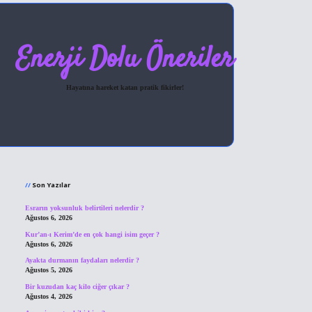
Enerji Dolu Öneriler
Hayatına hareket katan pratik fikirler!
Sidebar
hiltonbet giriş
Son Yazılar
Esrarın yoksunluk belirtileri nelerdir ?
Ağustos 6, 2026
Kur’an-ı Kerim’de en çok hangi isim geçer ?
Ağustos 6, 2026
Ayakta durmanın faydaları nelerdir ?
Ağustos 5, 2026
Bir kuzudan kaç kilo ciğer çıkar ?
Ağustos 4, 2026