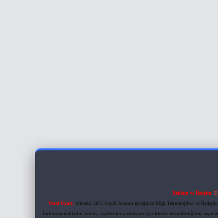
Reklam ve İletişim:
E
Yasal Uyarı:
Sitemiz, 5651 Sayılı Kanun gereğince Bilgi Teknolojileri ve İletiş
bulunmamaktadır. Ancak, üyelerimiz yazdıkları içeriklerin sorumluluğunu taşımakta