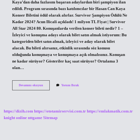
Kaya’dan daha fazlasını başaran adaylardan biri şampiyon ilan
edildi. Program sırasında bazı katılımcılar bir Hasan Can Kaya
Konser Biletini ödül olarak alırlar. Survivor Şampiyon Ödülü Ne
Kadar 2024? Acun Ilicali açıkladı! 1 milyon TL Fiyat | Survivor
All Star 2024 80. Konuşanlarda verilen konser bileti nedir? 1 –
İzleyici ve konuşma adayı olarak bilet satın almak istiyorum: Bu
kategoriden bilet satın almak, izleyici ve aday olarak bilet
alacak. Bu bileti alırsanız, etkinlik sırasında söz konusu
olduğunda konuşmaya ve konuşmaya açık olmalısınız. Konuşan
ne kadar sürüyor? Gösteriler kaç saat sürüyor? Ortalama 3
olan…
Konuşanlar
Devamını okuyun
Yorum Bırak
Şampiyon
Ödülü
Ne
Kadar
https://dizih.com
https://ototamirservisi.com.tr
https://emlakmatik.com.tr
knight online
nttgame
Sitemap