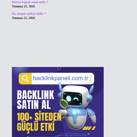
Klavye kapalı nasıl açılır ?
Temmuz 25, 2026
En yaygın tarikat nedir ?
Temmuz 25, 2026