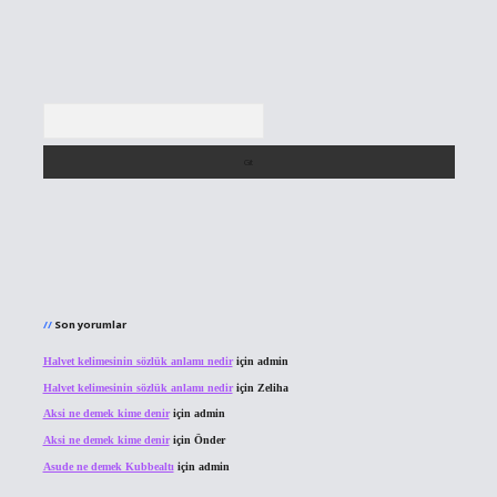
Arama
Son yorumlar
Halvet kelimesinin sözlük anlamı nedir
için
admin
Halvet kelimesinin sözlük anlamı nedir
için
Zeliha
Aksi ne demek kime denir
için
admin
Aksi ne demek kime denir
için
Önder
Asude ne demek Kubbealtı
için
admin