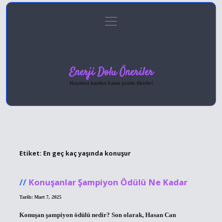
menüyü
Anasayfa
Gizlilik Politikası
Yasal Uyarı
aç
Hakkımızda
Enerji Dolu Öneriler
Hayatına hareket katan pratik fikirler!
Etiket:
En geç kaç yaşında konuşur
Konuşanlar Şampiyon Ödülü Ne Kadar
Tarih: Mart 7, 2025
Konuşan şampiyon ödülü nedir? Son olarak, Hasan Can