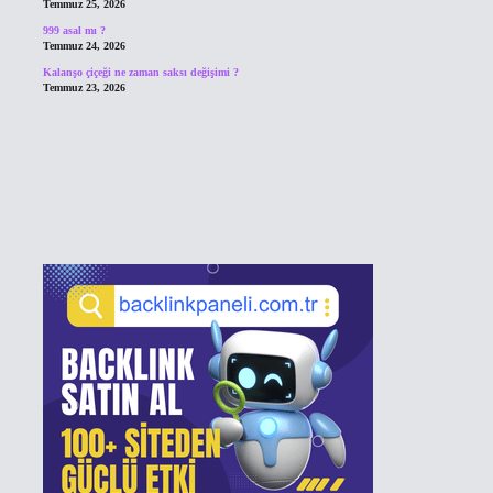
Temmuz 25, 2026
999 asal mı ?
Temmuz 24, 2026
Kalanşo çiçeği ne zaman saksı değişimi ?
Temmuz 23, 2026