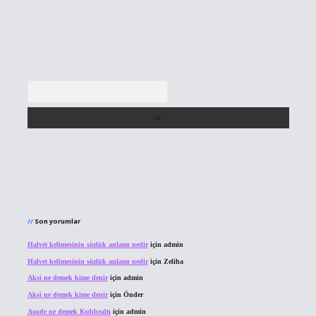
Arama
Son yorumlar
Halvet kelimesinin sözlük anlamı nedir
için
admin
Halvet kelimesinin sözlük anlamı nedir
için
Zeliha
Aksi ne demek kime denir
için
admin
Aksi ne demek kime denir
için
Önder
Asude ne demek Kubbealtı
için
admin