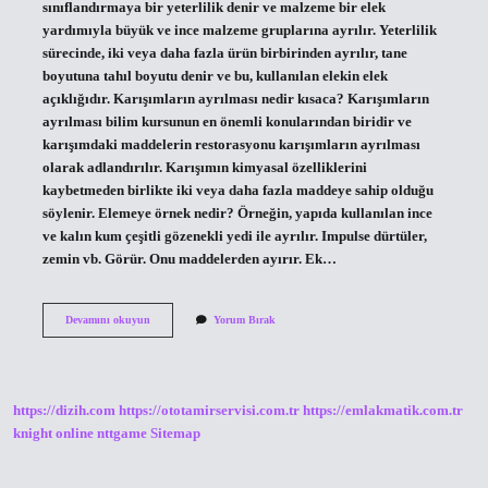
sınıflandırmaya bir yeterlilik denir ve malzeme bir elek
yardımıyla büyük ve ince malzeme gruplarına ayrılır. Yeterlilik
sürecinde, iki veya daha fazla ürün birbirinden ayrılır, tane
boyutuna tahıl boyutu denir ve bu, kullanılan elekin elek
açıklığıdır. Karışımların ayrılması nedir kısaca? Karışımların
ayrılması bilim kursunun en önemli konularından biridir ve
karışımdaki maddelerin restorasyonu karışımların ayrılması
olarak adlandırılır. Karışımın kimyasal özelliklerini
kaybetmeden birlikte iki veya daha fazla maddeye sahip olduğu
söylenir. Elemeye örnek nedir? Örneğin, yapıda kullanılan ince
ve kalın kum çeşitli gözenekli yedi ile ayrılır. Impulse dürtüler,
zemin vb. Görür. Onu maddelerden ayırır. Ek…
Karışımların
Devamını okuyun
Yorum Bırak
Ayrılması
Eleme
Nedir
https://dizih.com
https://ototamirservisi.com.tr
https://emlakmatik.com.tr
knight online
nttgame
Sitemap