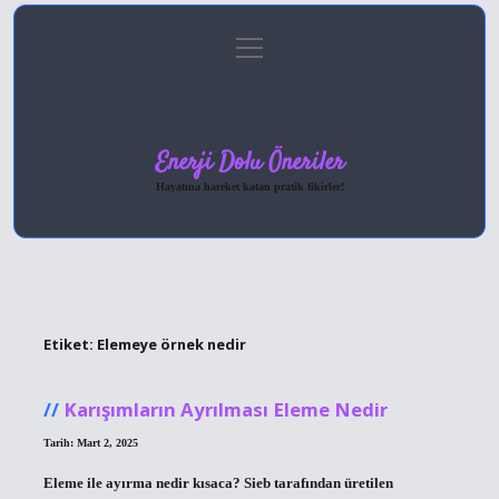
menüyü
Anasayfa
Gizlilik Politikası
Yasal Uyarı
aç
Hakkımızda
Enerji Dolu Öneriler
Hayatına hareket katan pratik fikirler!
Etiket:
Elemeye örnek nedir
Karışımların Ayrılması Eleme Nedir
Tarih: Mart 2, 2025
Eleme ile ayırma nedir kısaca? Sieb tarafından üretilen