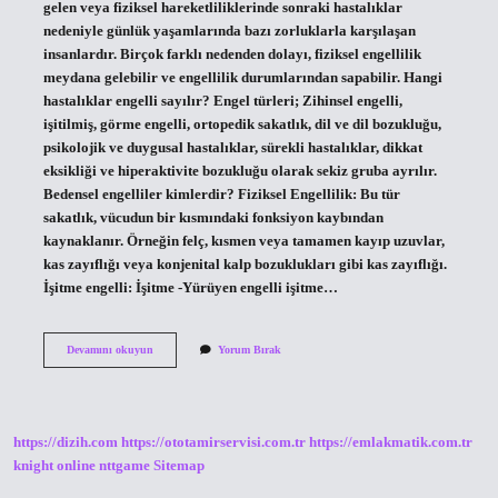
gelen veya fiziksel hareketliliklerinde sonraki hastalıklar
nedeniyle günlük yaşamlarında bazı zorluklarla karşılaşan
insanlardır. Birçok farklı nedenden dolayı, fiziksel engellilik
meydana gelebilir ve engellilik durumlarından sapabilir. Hangi
hastalıklar engelli sayılır? Engel türleri; Zihinsel engelli,
işitilmiş, görme engelli, ortopedik sakatlık, dil ve dil bozukluğu,
psikolojik ve duygusal hastalıklar, sürekli hastalıklar, dikkat
eksikliği ve hiperaktivite bozukluğu olarak sekiz gruba ayrılır.
Bedensel engelliler kimlerdir? Fiziksel Engellilik: Bu tür
sakatlık, vücudun bir kısmındaki fonksiyon kaybından
kaynaklanır. Örneğin felç, kısmen veya tamamen kayıp uzuvlar,
kas zayıflığı veya konjenital kalp bozuklukları gibi kas zayıflığı.
İşitme engelli: İşitme -Yürüyen engelli işitme…
Fiziksel
Devamını okuyun
Yorum Bırak
Engelli
Ne
Demektir
https://dizih.com
https://ototamirservisi.com.tr
https://emlakmatik.com.tr
knight online
nttgame
Sitemap