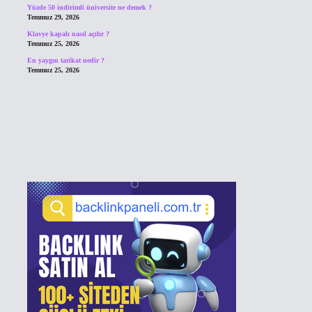
Yüzde 50 indirimli üniversite ne demek ?
Temmuz 29, 2026
Klavye kapalı nasıl açılır ?
Temmuz 25, 2026
En yaygın tarikat nedir ?
Temmuz 25, 2026