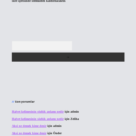
süre içerisinde sitemizden kaldırılacaktır.
Arama
Son yorumlar
Halvet kelimesinin sözlük anlamı nedir
için
admin
Halvet kelimesinin sözlük anlamı nedir
için
Zeliha
Aksi ne demek kime denir
için
admin
Aksi ne demek kime denir
için
Önder