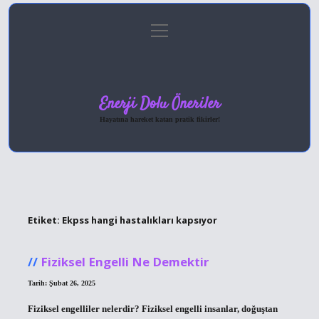
menüyü
Anasayfa
Gizlilik Politikası
Yasal Uyarı
aç
Hakkımızda
Enerji Dolu Öneriler
Hayatına hareket katan pratik fikirler!
Etiket:
Ekpss hangi hastalıkları kapsıyor
Fiziksel Engelli Ne Demektir
Tarih: Şubat 26, 2025
Fiziksel engelliler nelerdir? Fiziksel engelli insanlar, doğuştan