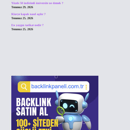
Yüzde 50 indirimli üniversite ne demek ?
Temmuz 29, 2026
Klavye kapalı nasıl açılır ?
Temmuz 25, 2026
En yaygın tarikat nedir ?
Temmuz 25, 2026