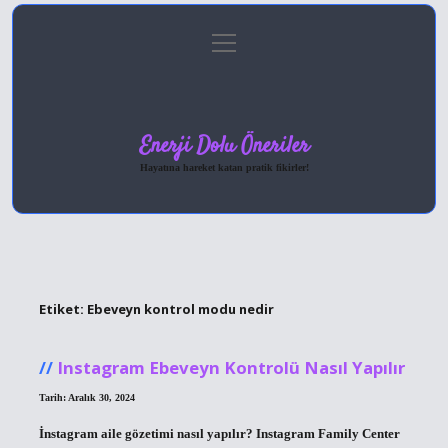
menüyü
Anasayfa
Gizlilik Politikası
Yasal Uyarı
aç
Hakkımızda
Enerji Dolu Öneriler
Hayatına hareket katan pratik fikirler!
Etiket:
Ebeveyn kontrol modu nedir
Instagram Ebeveyn Kontrolü Nasıl Yapılır
Tarih: Aralık 30, 2024
İnstagram aile gözetimi nasıl yapılır? Instagram Family Center