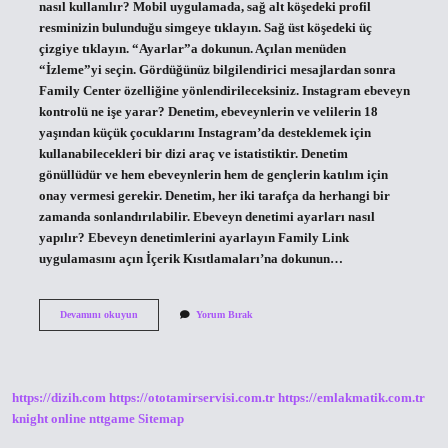
nasıl kullanılır? Mobil uygulamada, sağ alt köşedeki profil
resminizin bulunduğu simgeye tıklayın. Sağ üst köşedeki üç
çizgiye tıklayın. “Ayarlar”a dokunun. Açılan menüden
“İzleme”yi seçin. Gördüğünüz bilgilendirici mesajlardan sonra
Family Center özelliğine yönlendirileceksiniz. Instagram ebeveyn
kontrolü ne işe yarar? Denetim, ebeveynlerin ve velilerin 18
yaşından küçük çocuklarını Instagram’da desteklemek için
kullanabilecekleri bir dizi araç ve istatistiktir. Denetim
gönüllüdür ve hem ebeveynlerin hem de gençlerin katılım için
onay vermesi gerekir. Denetim, her iki tarafça da herhangi bir
zamanda sonlandırılabilir. Ebeveyn denetimi ayarları nasıl
yapılır? Ebeveyn denetimlerini ayarlayın Family Link
uygulamasını açın İçerik Kısıtlamaları’na dokunun…
Instagram
Devamını okuyun
Yorum Bırak
Ebeveyn
Kontrolü
Nasıl
Yapılır
https://dizih.com
https://ototamirservisi.com.tr
https://emlakmatik.com.tr
knight online
nttgame
Sitemap