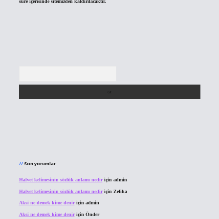
süre içerisinde sitemizden kaldırılacaktır.
Arama
Son yorumlar
Halvet kelimesinin sözlük anlamı nedir
için
admin
Halvet kelimesinin sözlük anlamı nedir
için
Zeliha
Aksi ne demek kime denir
için
admin
Aksi ne demek kime denir
için
Önder