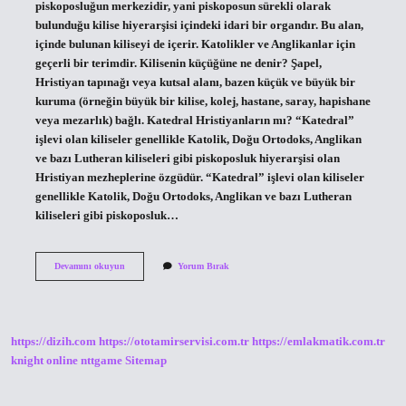
piskoposluğun merkezidir, yani piskoposun sürekli olarak
bulunduğu kilise hiyerarşisi içindeki idari bir organdır. Bu alan,
içinde bulunan kiliseyi de içerir. Katolikler ve Anglikanlar için
geçerli bir terimdir. Kilisenin küçüğüne ne denir? Şapel,
Hristiyan tapınağı veya kutsal alanı, bazen küçük ve büyük bir
kuruma (örneğin büyük bir kilise, kolej, hastane, saray, hapishane
veya mezarlık) bağlı. Katedral Hristiyanların mı? “Katedral”
işlevi olan kiliseler genellikle Katolik, Doğu Ortodoks, Anglikan
ve bazı Lutheran kiliseleri gibi piskoposluk hiyerarşisi olan
Hristiyan mezheplerine özgüdür. “Katedral” işlevi olan kiliseler
genellikle Katolik, Doğu Ortodoks, Anglikan ve bazı Lutheran
kiliseleri gibi piskoposluk…
Katedral
Devamını okuyun
Yorum Bırak
Ve
Kilise
Aynı
Şey
Mi
https://dizih.com
https://ototamirservisi.com.tr
https://emlakmatik.com.tr
knight online
nttgame
Sitemap