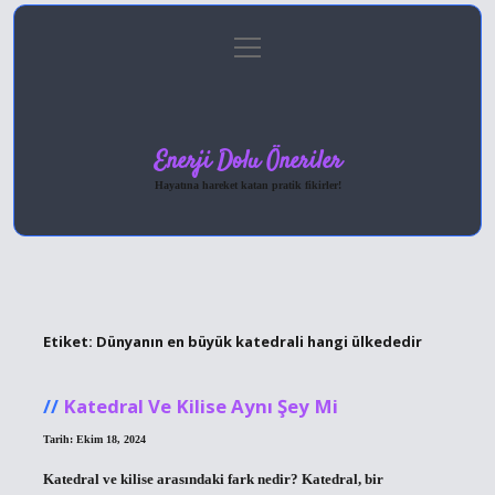
menüyü
Anasayfa
Gizlilik Politikası
Yasal Uyarı
aç
Hakkımızda
Enerji Dolu Öneriler
Hayatına hareket katan pratik fikirler!
Etiket:
Dünyanın en büyük katedrali hangi ülkededir
Katedral Ve Kilise Aynı Şey Mi
Tarih: Ekim 18, 2024
Katedral ve kilise arasındaki fark nedir? Katedral, bir