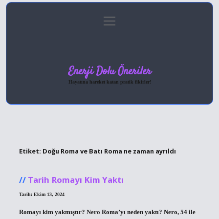
menüyü
Anasayfa
Gizlilik Politikası
Yasal Uyarı
aç
Hakkımızda
Enerji Dolu Öneriler
Hayatına hareket katan pratik fikirler!
Etiket:
Doğu Roma ve Batı Roma ne zaman ayrıldı
Tarih Romayı Kim Yaktı
Tarih: Ekim 13, 2024
Romayı kim yakmıştır? Nero Roma’yı neden yaktı? Nero, 54 ile