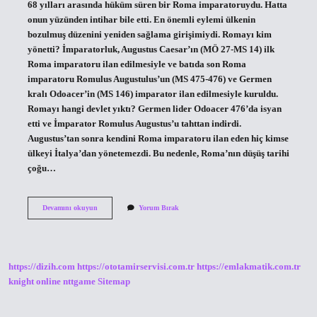
68 yılları arasında hüküm süren bir Roma imparatoruydu. Hatta
onun yüzünden intihar bile etti. En önemli eylemi ülkenin
bozulmuş düzenini yeniden sağlama girişimiydi. Romayı kim
yönetti? İmparatorluk, Augustus Caesar’ın (MÖ 27-MS 14) ilk
Roma imparatoru ilan edilmesiyle ve batıda son Roma
imparatoru Romulus Augustulus’un (MS 475-476) ve Germen
kralı Odoacer’in (MS 146) imparator ilan edilmesiyle kuruldu.
Romayı hangi devlet yıktı? Germen lider Odoacer 476’da isyan
etti ve İmparator Romulus Augustus’u tahttan indirdi.
Augustus’tan sonra kendini Roma imparatoru ilan eden hiç kimse
ülkeyi İtalya’dan yönetemezdi. Bu nedenle, Roma’nın düşüş tarihi
çoğu…
Tarih
Devamını okuyun
Yorum Bırak
Romayı
Kim
Yaktı
https://dizih.com
https://ototamirservisi.com.tr
https://emlakmatik.com.tr
knight online
nttgame
Sitemap