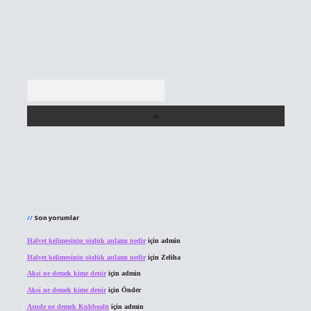
Arama
Son yorumlar
Halvet kelimesinin sözlük anlamı nedir
için
admin
Halvet kelimesinin sözlük anlamı nedir
için
Zeliha
Aksi ne demek kime denir
için
admin
Aksi ne demek kime denir
için
Önder
Asude ne demek Kubbealtı
için
admin