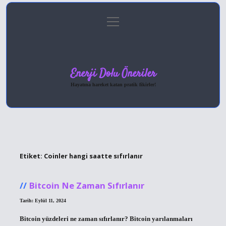
menüyü
Anasayfa
Gizlilik Politikası
Yasal Uyarı
aç
Hakkımızda
Enerji Dolu Öneriler
Hayatına hareket katan pratik fikirler!
Etiket:
Coinler hangi saatte sıfırlanır
Bitcoin Ne Zaman Sıfırlanır
Tarih: Eylül 11, 2024
Bitcoin yüzdeleri ne zaman sıfırlanır? Bitcoin yarılanmaları