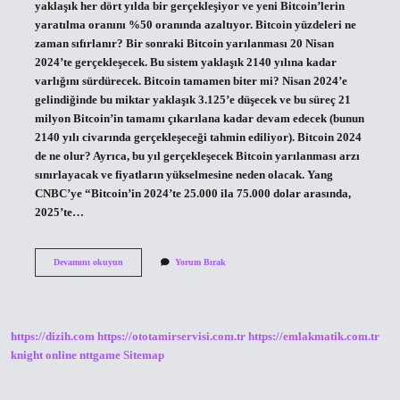
yaklaşık her dört yılda bir gerçekleşiyor ve yeni Bitcoin’lerin
yaratılma oranını %50 oranında azaltıyor. Bitcoin yüzdeleri ne
zaman sıfırlanır? Bir sonraki Bitcoin yarılanması 20 Nisan
2024’te gerçekleşecek. Bu sistem yaklaşık 2140 yılına kadar
varlığını sürdürecek. Bitcoin tamamen biter mi? Nisan 2024’e
gelindiğinde bu miktar yaklaşık 3.125’e düşecek ve bu süreç 21
milyon Bitcoin’in tamamı çıkarılana kadar devam edecek (bunun
2140 yılı civarında gerçekleşeceği tahmin ediliyor). Bitcoin 2024
de ne olur? Ayrıca, bu yıl gerçekleşecek Bitcoin yarılanması arzı
sınırlayacak ve fiyatların yükselmesine neden olacak. Yang
CNBC’ye “Bitcoin’in 2024’te 25.000 ila 75.000 dolar arasında,
2025’te…
Bitcoin
Devamını okuyun
Yorum Bırak
Ne
Zaman
Sıfırlanır
https://dizih.com
https://ototamirservisi.com.tr
https://emlakmatik.com.tr
knight online
nttgame
Sitemap