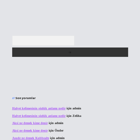
Arama
Son yorumlar
Halvet kelimesinin sözlük anlamı nedir
için
admin
Halvet kelimesinin sözlük anlamı nedir
için
Zeliha
Aksi ne demek kime denir
için
admin
Aksi ne demek kime denir
için
Önder
Asude ne demek Kubbealtı
için
admin