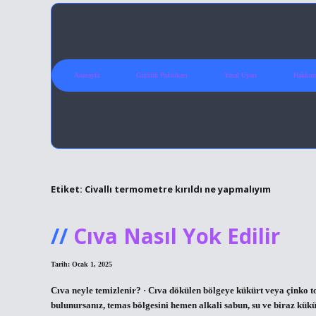
Anasayfa
Gizlilik Politikası
Yasal Uyarı
Hakkım
Etiket:
Civallı termometre kırıldı ne yapmalıyım
Cıva Nasıl Yok Edilir
Tarih: Ocak 1, 2025
Cıva neyle temizlenir? · Cıva dökülen bölgeye kükürt veya çinko toz
bulunursanız, temas bölgesini hemen alkali sabun, su ve biraz kükü