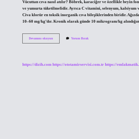
Vücuttan cıva nasıl atılır? Böbrek, karaciğer ve özellikle beyin fo
ve yumurta tüketilmelidir. Ayrıca C vitamini, selenyum, kalsiyum 
Civa klorür en toksik inorganik cıva bileşiklerinden biridir. Ağı
10–60 mg/kg’dır. Kronik olarak günde 10 mikrogram/kg alındığ
Cıva
Devamını okuyun
Yorum Bırak
Nasıl
Yok
Edilir
https://dizih.com
https://ototamirservisi.com.tr
https://emlakmatik