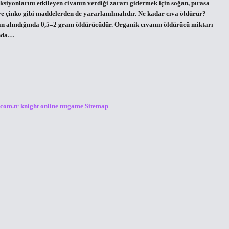
nksiyonlarını etkileyen civanın verdiği zararı gidermek için soğan, pırasa
ve çinko gibi maddelerden de yararlanılmalıdır. Ne kadar cıva öldürür?
zdan alındığında 0,5–2 gram öldürücüdür. Organik cıvanın öldürücü miktarı
ında…
.com.tr
knight online
nttgame
Sitemap