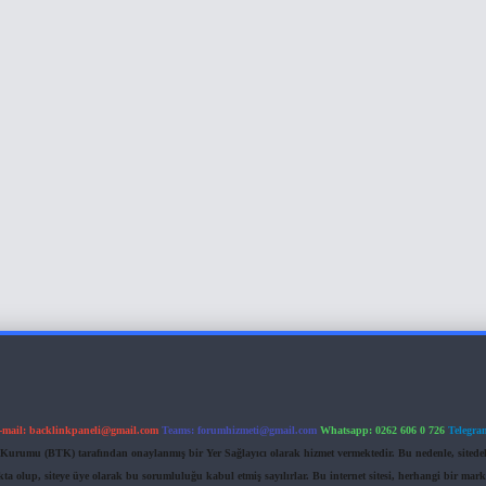
-mail:
backlinkpaneli@gmail.com
Teams:
forumhizmeti@gmail.com
Whatsapp: 0262 606 0 726
Telegra
im Kurumu (BTK) tarafından onaylanmış bir Yer Sağlayıcı olarak hizmet vermektedir. Bu nedenle, sited
 olup, siteye üye olarak bu sorumluluğu kabul etmiş sayılırlar. Bu internet sitesi, herhangi bir mark