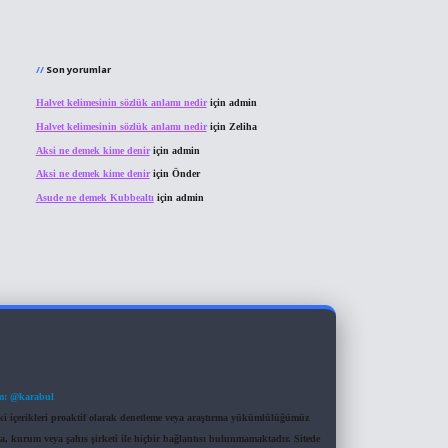
Son yorumlar
Halvet kelimesinin sözlük anlamı nedir
için
admin
Halvet kelimesinin sözlük anlamı nedir
için
Zeliha
Aksi ne demek kime denir
için
admin
Aksi ne demek kime denir
için
Önder
Asude ne demek Kubbealtı
için
admin
m: @karabul
eki içerikleri proaktif olarak denetleme veya araştırma yükümlülüğümüz
a, kurum veya şahıs şirketi ile hiçbir bağlantısı bulunmamaktadır. Sitede