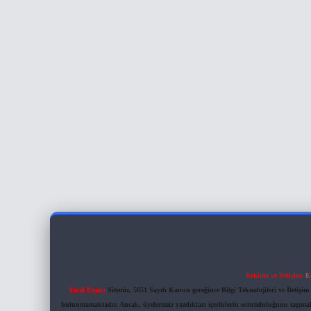
Reklam ve İletişim:
E
Yasal Uyarı:
Sitemiz, 5651 Sayılı Kanun gereğince Bilgi Teknolojileri ve İletiş
bulunmamaktadır. Ancak, üyelerimiz yazdıkları içeriklerin sorumluluğunu taşımakta