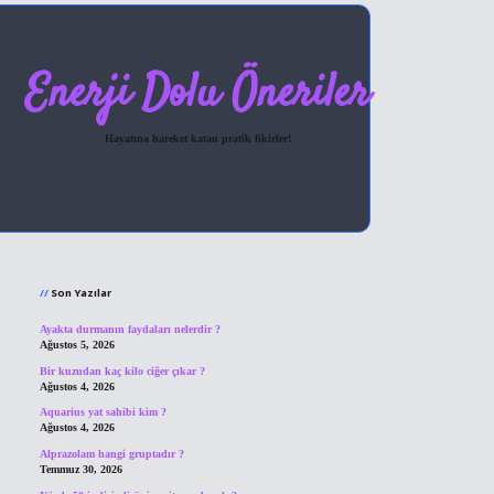
Enerji Dolu Öneriler
Hayatına hareket katan pratik fikirler!
Sidebar
hiltonbet giriş
Son Yazılar
Ayakta durmanın faydaları nelerdir ?
Ağustos 5, 2026
Bir kuzudan kaç kilo ciğer çıkar ?
Ağustos 4, 2026
Aquarius yat sahibi kim ?
Ağustos 4, 2026
Alprazolam hangi gruptadır ?
Temmuz 30, 2026