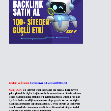
Reklam ve İletişim:
Skype: live:.cid.575569c608265c69
Yasal Uyarı:
Bu internet sitesi, herhangi bir marka, kurum veya
şahıs şirketi ile hiçbir bağlantısı bulunmamaktadır. Sitede yalnızca
kendi hazırladığımız makaleler paylaşılmaktadır. Burada yer alan
içerikler haber niteliği taşımamakta olup, gerçek kurum ve kişiler
hakkında paylaşım yapılmamaktadır. Gerçek kurum ve kişiler ile
isim benzerlikleri tamamen tesadüfidir. Sitemizdeki bilgiler taslak
halindedir ve tavsiye niteliği taşımazlar.