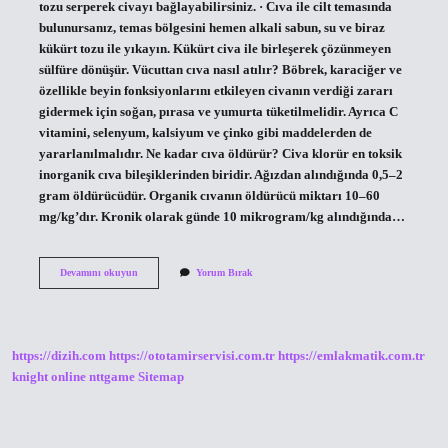
tozu serperek civayı bağlayabilirsiniz. · Cıva ile cilt temasında
bulunursanız, temas bölgesini hemen alkali sabun, su ve biraz
kükürt tozu ile yıkayın. Kükürt civa ile birleşerek çözünmeyen
sülfüre dönüşür. Vücuttan cıva nasıl atılır? Böbrek, karaciğer ve
özellikle beyin fonksiyonlarını etkileyen civanın verdiği zararı
gidermek için soğan, pırasa ve yumurta tüketilmelidir. Ayrıca C
vitamini, selenyum, kalsiyum ve çinko gibi maddelerden de
yararlanılmalıdır. Ne kadar cıva öldürür? Civa klorür en toksik
inorganik cıva bileşiklerinden biridir. Ağızdan alındığında 0,5–2
gram öldürücüdür. Organik cıvanın öldürücü miktarı 10–60
mg/kg’dır. Kronik olarak günde 10 mikrogram/kg alındığında…
Cıva
Devamını okuyun
Yorum Bırak
Nasıl
Yok
Edilir
https://dizih.com
https://ototamirservisi.com.tr
https://emlakmatik.com.tr
knight online
nttgame
Sitemap