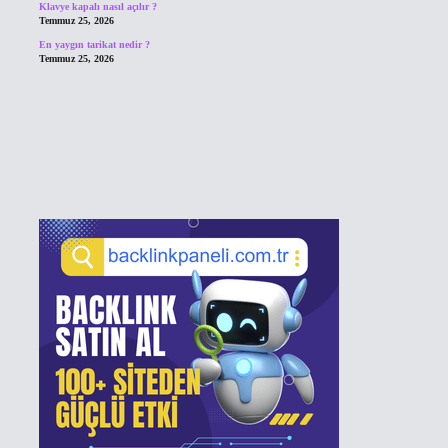
Klavye kapalı nasıl açılır ?
Temmuz 25, 2026
En yaygın tarikat nedir ?
Temmuz 25, 2026