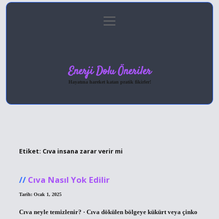
menüyü
Anasayfa
Gizlilik Politikası
Yasal Uyarı
aç
Hakkımızda
Enerji Dolu Öneriler
Hayatına hareket katan pratik fikirler!
Etiket:
Cıva insana zarar verir mi
Cıva Nasıl Yok Edilir
Tarih: Ocak 1, 2025
Cıva neyle temizlenir? · Cıva dökülen bölgeye kükürt veya çinko