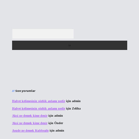
Arama
Son yorumlar
Halvet kelimesinin sözlük anlamı nedir
için
admin
Halvet kelimesinin sözlük anlamı nedir
için
Zeliha
Aksi ne demek kime denir
için
admin
Aksi ne demek kime denir
için
Önder
Asude ne demek Kubbealtı
için
admin