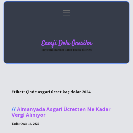
menüyü
Anasayfa
Gizlilik Politikası
Yasal Uyarı
aç
Hakkımızda
Enerji Dolu Öneriler
Hayatına hareket katan pratik fikirler!
Etiket:
Çinde asgari ücret kaç dolar 2024
Almanyada Asgari Ücretten Ne Kadar
Vergi Alınıyor
Tarih: Ocak 14, 2025