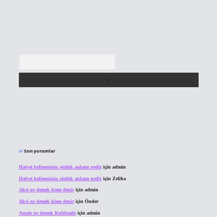
Arama
Son yorumlar
Halvet kelimesinin sözlük anlamı nedir
için
admin
Halvet kelimesinin sözlük anlamı nedir
için
Zeliha
Aksi ne demek kime denir
için
admin
Aksi ne demek kime denir
için
Önder
Asude ne demek Kubbealtı
için
admin