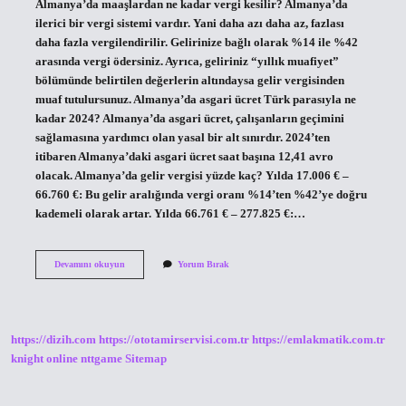
Almanya’da maaşlardan ne kadar vergi kesilir? Almanya’da
ilerici bir vergi sistemi vardır. Yani daha azı daha az, fazlası
daha fazla vergilendirilir. Gelirinize bağlı olarak %14 ile %42
arasında vergi ödersiniz. Ayrıca, geliriniz “yıllık muafiyet”
bölümünde belirtilen değerlerin altındaysa gelir vergisinden
muaf tutulursunuz. Almanya’da asgari ücret Türk parasıyla ne
kadar 2024? Almanya’da asgari ücret, çalışanların geçimini
sağlamasına yardımcı olan yasal bir alt sınırdır. 2024’ten
itibaren Almanya’daki asgari ücret saat başına 12,41 avro
olacak. Almanya’da gelir vergisi yüzde kaç? Yılda 17.006 € –
66.760 €: Bu gelir aralığında vergi oranı %14’ten %42’ye doğru
kademeli olarak artar. Yılda 66.761 € – 277.825 €:…
Almanyada
Devamını okuyun
Yorum Bırak
Asgari
Ücretten
Ne
Kadar
Vergi
https://dizih.com
https://ototamirservisi.com.tr
https://emlakmatik.com.tr
Alınıyor
knight online
nttgame
Sitemap