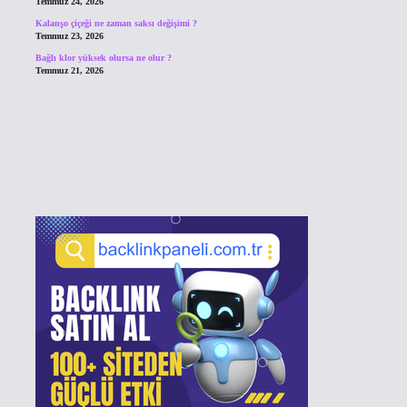
Temmuz 24, 2026
Kalanşo çiçeği ne zaman saksı değişimi ?
Temmuz 23, 2026
Bağlı klor yüksek olursa ne olur ?
Temmuz 21, 2026