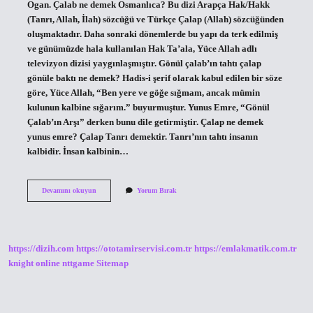
Ogan. Çalab ne demek Osmanlıca? Bu dizi Arapça Hak/Hakk
(Tanrı, Allah, İlah) sözcüğü ve Türkçe Çalap (Allah) sözcüğünden
oluşmaktadır. Daha sonraki dönemlerde bu yapı da terk edilmiş
ve günümüzde hala kullanılan Hak Ta’ala, Yüce Allah adlı
televizyon dizisi yaygınlaşmıştır. Gönül çalab’ın tahtı çalap
gönüle baktı ne demek? Hadis-i şerif olarak kabul edilen bir söze
göre, Yüce Allah, “Ben yere ve göğe sığmam, ancak mümin
kulunun kalbine sığarım.” buyurmuştur. Yunus Emre, “Gönül
Çalab’ın Arşı” derken bunu dile getirmiştir. Çalap ne demek
yunus emre? Çalap Tanrı demektir. Tanrı’nın tahtı insanın
kalbidir. İnsan kalbinin…
Çalabı
Devamını okuyun
Yorum Bırak
Ne
Demek
https://dizih.com
https://ototamirservisi.com.tr
https://emlakmatik.com.tr
knight online
nttgame
Sitemap