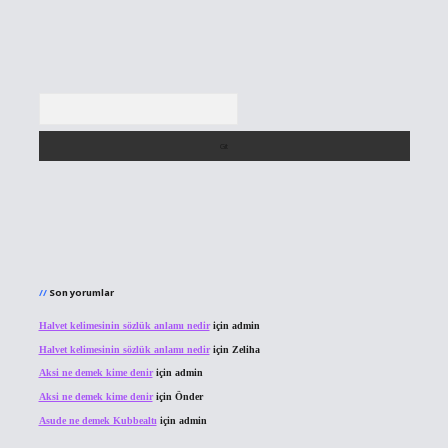
Arama
Son yorumlar
Halvet kelimesinin sözlük anlamı nedir
için
admin
Halvet kelimesinin sözlük anlamı nedir
için
Zeliha
Aksi ne demek kime denir
için
admin
Aksi ne demek kime denir
için
Önder
Asude ne demek Kubbealtı
için
admin