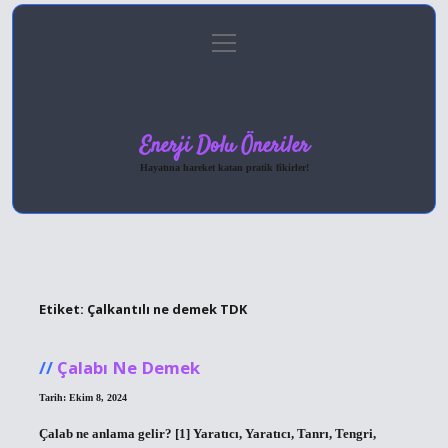
menüyü
Anasayfa
Gizlilik Politikası
Yasal Uyarı
aç
Hakkımızda
Enerji Dolu Öneriler
Hayatına hareket katan pratik fikirler!
Etiket:
Çalkantılı ne demek TDK
Çalabı Ne Demek
Tarih: Ekim 8, 2024
Çalab ne anlama gelir? [1] Yaratıcı, Yaratıcı, Tanrı, Tengri,