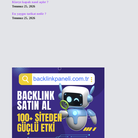
Klavye kapalı nasıl açılır ?
Temmuz 25, 2026
En yaygın tarikat nedir ?
Temmuz 25, 2026