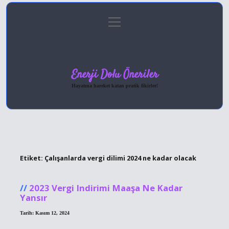
menüyü
Anasayfa
Gizlilik Politikası
Yasal Uyarı
aç
Hakkımızda
Enerji Dolu Öneriler
Hayatına hareket katan pratik fikirler!
Etiket:
Çalışanlarda vergi dilimi 2024 ne kadar olacak
2023 Vergi Indirimi Maaşa Ne Kadar
Yansır
Tarih: Kasım 12, 2024