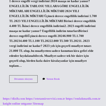
1 derece engelli vergi indirimi 2024 maaşa ne kadar yansır?
ENGELLİLİK TABLOSU YILLARA GÖRE ENGELLİLİK
MİKTARLARI ENGELLİLİK MİKTARI 2024 YILI
ENGELLİLİK MİKTARI Üçüncü derece engellilik indirimi 1.700
TL 2023 YILI ENGELLİLİK MİKTARI Birinci derece engellilik
4.400 TL İkinci derece engellilik indirimi2. 2023 engelli indirimi
maaşa ne kadar yansır? Engellilik indirim tutarlarıBirinci
derece engelliÜçüncü derece engelli 20246.900 TL1.700
TL20234.400 TL1.100 TL20222.000 TL500 TL20211. 2023
vergi indirimi ne kadar? 2023 yılı için geçerli muafiyet tutarı
21.000 TL olup, bu muafiyetten sadece konuttan kira geliri elde
edenler faydalanabilecek. Muafiyet sadece tek bir daire için
geçerli olup, birden fazla daire kiralayanlar için muafiyet
toplam…
2023
Devamını okuyun
Yorum Bırak
Vergi
Indirimi
Maaşa
Ne
Kadar
https://dizih.com
https://ototamirservisi.com.tr
https://emlakmatik.com.tr
Yansır
knight online
nttgame
Sitemap