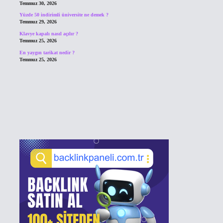
Temmuz 30, 2026
Yüzde 50 indirimli üniversite ne demek ?
Temmuz 29, 2026
Klavye kapalı nasıl açılır ?
Temmuz 25, 2026
En yaygın tarikat nedir ?
Temmuz 25, 2026