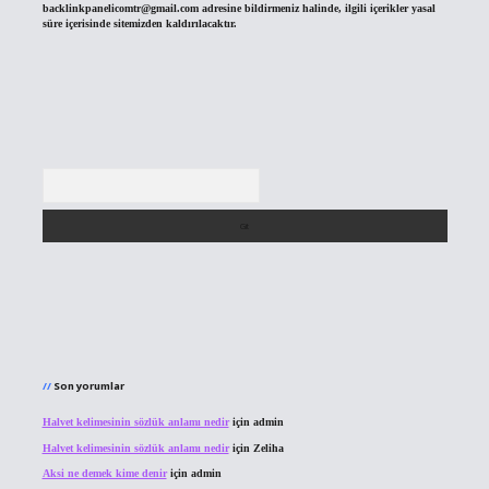
backlinkpanelicomtr@gmail.com
adresine bildirmeniz halinde, ilgili içerikler yasal
süre içerisinde sitemizden kaldırılacaktır.
Arama
Son yorumlar
Halvet kelimesinin sözlük anlamı nedir
için
admin
Halvet kelimesinin sözlük anlamı nedir
için
Zeliha
Aksi ne demek kime denir
için
admin