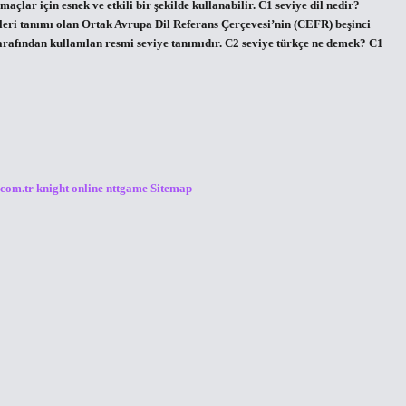
açlar için esnek ve etkili bir şekilde kullanabilir. C1 seviye dil nedir?
eleri tanımı olan Ortak Avrupa Dil Referans Çerçevesi’nin (CEFR) beşinci
tarafından kullanılan resmi seviye tanımıdır. C2 seviye türkçe ne demek? C1
.com.tr
knight online
nttgame
Sitemap