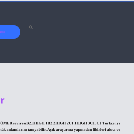
ızda
ir
siTÖMER seviyesiB2.1HIGH 1B2.2HIGH 2C1.1HIGH 3C1. C1 Türkçe iyi
örtük anlamlarını tanıyabilir. Açık araştırma yapmadan fikirleri akıcı ve