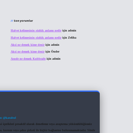
Son yorumlar
Halvet kelimesinin sözlük anlamı nedir
için
admin
Halvet kelimesinin sözlük anlamı nedir
için
Zeliha
Aksi ne demek kime denir
için
admin
Aksi ne demek kime denir
için
Önder
Asude ne demek Kubbealtı
için
admin
m: @karabul
eki içerikleri proaktif olarak denetleme veya araştırma yükümlülüğümüz
a, kurum veya şahıs şirketi ile hiçbir bağlantısı bulunmamaktadır. Sitede