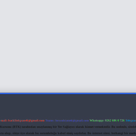
-mail:
backlinkpaneli@gmail.com
Teams:
forumhizmeti@gmail.com
Whatsapp: 0262 606 0 726
Telegra
im Kurumu (BTK) tarafından onaylanmış bir Yer Sağlayıcı olarak hizmet vermektedir. Bu nedenle, sited
 olup, siteye üye olarak bu sorumluluğu kabul etmiş sayılırlar. Bu internet sitesi, herhangi bir mark