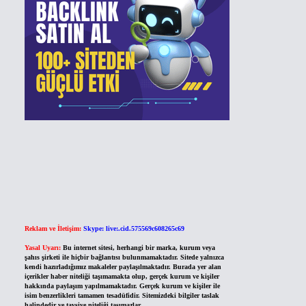
Reklam ve İletişim:
Skype: live:.cid.575569c608265c69
Yasal Uyarı:
Bu internet sitesi, herhangi bir marka, kurum veya
şahıs şirketi ile hiçbir bağlantısı bulunmamaktadır. Sitede yalnızca
kendi hazırladığımız makaleler paylaşılmaktadır. Burada yer alan
içerikler haber niteliği taşımamakta olup, gerçek kurum ve kişiler
hakkında paylaşım yapılmamaktadır. Gerçek kurum ve kişiler ile
isim benzerlikleri tamamen tesadüfidir. Sitemizdeki bilgiler taslak
halindedir ve tavsiye niteliği taşımazlar.