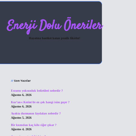
Enerji Dolu Öneriler
Hayatına hareket katan pratik fikirler!
Sidebar
hiltonbet giriş
Son Yazılar
Esrarın yoksunluk belirtileri nelerdir ?
Ağustos 6, 2026
Kur’an-ı Kerim’de en çok hangi isim geçer ?
Ağustos 6, 2026
Ayakta durmanın faydaları nelerdir ?
Ağustos 5, 2026
Bir kuzudan kaç kilo ciğer çıkar ?
Ağustos 4, 2026