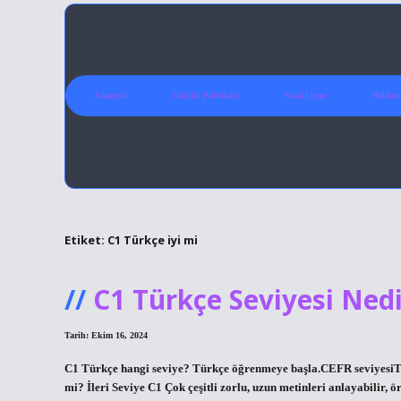
Anasayfa
Gizlilik Politikası
Yasal Uyarı
Hakkım
Etiket:
C1 Türkçe iyi mi
C1 Türkçe Seviyesi Ned
Tarih: Ekim 16, 2024
C1 Türkçe hangi seviye? Türkçe öğrenmeye başla.CEFR seviye
mi? İleri Seviye C1 Çok çeşitli zorlu, uzun metinleri anlayabilir, 