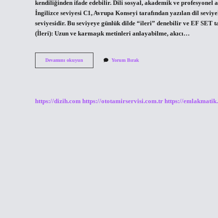
kendiliğinden ifade edebilir. Dili sosyal, akademik ve profesyonel am
İngilizce seviyesi C1, Avrupa Konseyi tarafından yazılan dil seviy
seviyesidir. Bu seviyeye günlük dilde “ileri” denebilir ve EF SET 
(İleri): Uzun ve karmaşık metinleri anlayabilme, akıcı…
C1
Devamını okuyun
Yorum Bırak
Türkçe
Seviyesi
Nedir
https://dizih.com
https://ototamirservisi.com.tr
https://emlakmatik