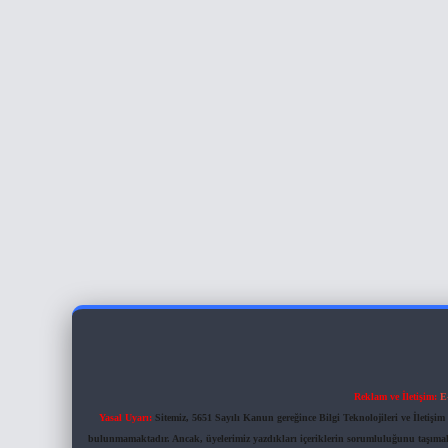
Reklam ve İletişim:
E
Yasal Uyarı:
Sitemiz, 5651 Sayılı Kanun gereğince Bilgi Teknolojileri ve İletiş
bulunmamaktadır. Ancak, üyelerimiz yazdıkları içeriklerin sorumluluğunu taşımakta