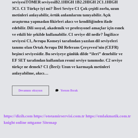
seviyesiTÖMER seviyesiB2.1HIGH 1B2.2HIGH 2C1.1HIGH
3C1. C1 Türkçe iyi mi? İleri Seviye C1 Çok çeşitli zorlu, uzun
metinleri anlayabilir, örtük anlamlarını tanıyabilir. Açık
araştırma yapmadan fikirleri akıcı ve kendiliğinden ifade
edebilir. Dili sosyal, akademik ve profesyonel amaçlar için esnek
ve etkili bir şekilde kullanabilir. C1 seviye dil nedir? İngilizce
seviyesi C1, Avrupa Konseyi tarafından yazılan dil seviyeleri
tanımı olan Ortak Avrupa Dil Referans Çerçevesi’nin (CEFR)
beşinci seviyesidir. Bu seviyeye günlük dilde “ileri” denebilir ve
EF SET tarafından kullanılan resmi seviye tanımıdır. C2 seviye
türkçe ne demek? C1 (İleri): Uzun ve karmaşık metinleri
anlayabilme, akıcı…
C1
Devamını okuyun
Yorum Bırak
Türkçe
Seviyesi
Nedir
https://dizih.com
https://ototamirservisi.com.tr
https://emlakmatik.com.tr
knight online
nttgame
Sitemap