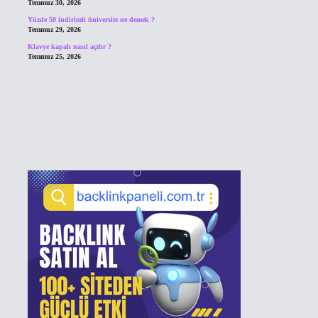
Temmuz 30, 2026
Yüzde 50 indirimli üniversite ne demek ?
Temmuz 29, 2026
Klavye kapalı nasıl açılır ?
Temmuz 25, 2026