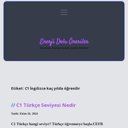
menüyü
Anasayfa
Gizlilik Politikası
Yasal Uyarı
aç
Hakkımızda
Enerji Dolu Öneriler
Hayatına hareket katan pratik fikirler!
Etiket:
C1 İngilizce kaç yılda öğrenilir
C1 Türkçe Seviyesi Nedir
Tarih: Ekim 16, 2024
C1 Türkçe hangi seviye? Türkçe öğrenmeye başla.CEFR