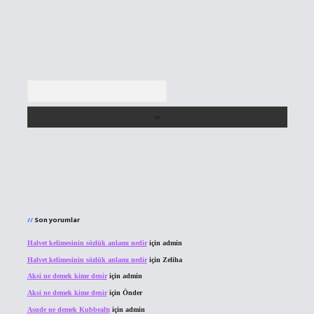
Arama
Son yorumlar
Halvet kelimesinin sözlük anlamı nedir
için
admin
Halvet kelimesinin sözlük anlamı nedir
için
Zeliha
Aksi ne demek kime denir
için
admin
Aksi ne demek kime denir
için
Önder
Asude ne demek Kubbealtı
için
admin