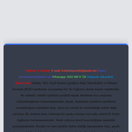
hiltonbet giriş
Reklam ve İletişim:
E-mail:
backlinkpaneli@gmail.com
Teams:
forumhizmeti@gmail.com
Whatsapp: 0262 606 0 726
Telegram: @karabul
Yasal Uyarı:
Sitemiz, 5651 Sayılı Kanun gereğince Bilgi Teknolojileri ve İletişim
Kurumu (BTK) tarafından onaylanmış bir Yer Sağlayıcı olarak hizmet vermektedir.
Bu nedenle, sitedeki içerikleri proaktif olarak denetleme veya araştırma
yükümlülüğümüz bulunmamaktadır. Ancak, üyelerimiz yazdıkları içeriklerin
sorumluluğunu taşımakta olup, siteye üye olarak bu sorumluluğu kabul etmiş
sayılırlar. Bu internet sitesi, herhangi bir marka, kurum veya şahıs şirketi ile hiçbir
bağlantısı bulunmamaktadır. Sitede yalnızca kendi hazırladığımız makaleler
paylaşılmaktadır. Burada yer alan içerikler haber niteliği taşımamakta olup, gerçek