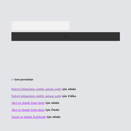
Arama
Son yorumlar
Halvet kelimesinin sözlük anlamı nedir
için
admin
Halvet kelimesinin sözlük anlamı nedir
için
Zeliha
Aksi ne demek kime denir
için
admin
Aksi ne demek kime denir
için
Önder
Asude ne demek Kubbealtı
için
admin