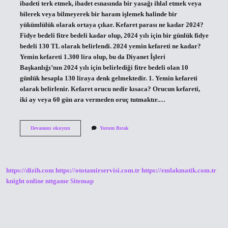
ibadeti terk etmek, ibadet esnasında bir yasağı ihlal etmek veya
bilerek veya bilmeyerek bir haram işlemek halinde bir
yükümlülük olarak ortaya çıkar. Kefaret parası ne kadar 2024?
Fidye bedeli fitre bedeli kadar olup, 2024 yılı için bir günlük fidye
bedeli 130 TL olarak belirlendi. 2024 yemin kefareti ne kadar?
Yemin kefareti 1.300 lira olup, bu da Diyanet İşleri
Başkanlığı’nın 2024 yılı için belirlediği fitre bedeli olan 10
günlük hesapla 130 liraya denk gelmektedir. 1. Yemin kefareti
olarak belirlenir. Kefaret orucu nedir kısaca? Orucun kefareti,
iki ay veya 60 gün ara vermeden oruç tutmaktır.…
Keffaret
Devamını okuyun
Yorum Bırak
Ne
Demektir
https://dizih.com
https://ototamirservisi.com.tr
https://emlakmatik.com.tr
knight online
nttgame
Sitemap