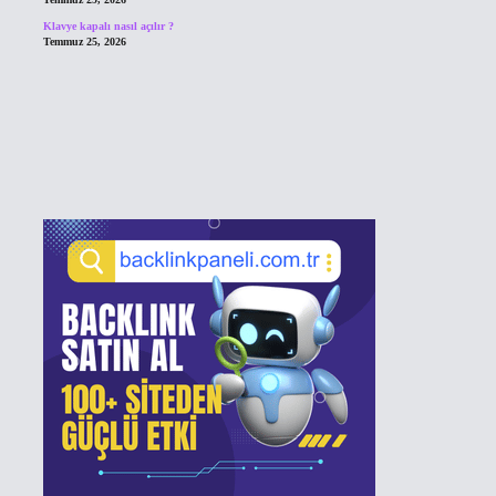
Klavye kapalı nasıl açılır ?
Temmuz 25, 2026