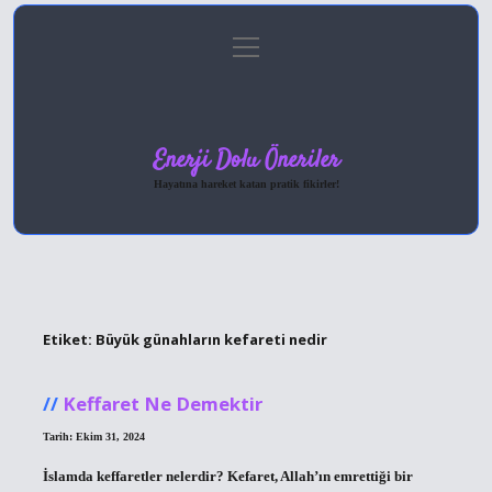
menüyü
Anasayfa
Gizlilik Politikası
Yasal Uyarı
aç
Hakkımızda
Enerji Dolu Öneriler
Hayatına hareket katan pratik fikirler!
Etiket:
Büyük günahların kefareti nedir
Keffaret Ne Demektir
Tarih: Ekim 31, 2024
İslamda keffaretler nelerdir? Kefaret, Allah’ın emrettiği bir