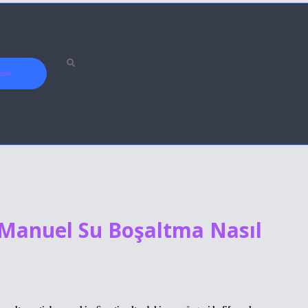
ızda
 Manuel Su Boşaltma Nasıl