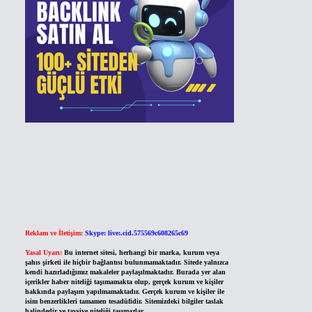
Reklam ve İletişim:
Skype: live:.cid.575569c608265c69
Yasal Uyarı:
Bu internet sitesi, herhangi bir marka, kurum veya
şahıs şirketi ile hiçbir bağlantısı bulunmamaktadır. Sitede yalnızca
kendi hazırladığımız makaleler paylaşılmaktadır. Burada yer alan
içerikler haber niteliği taşımamakta olup, gerçek kurum ve kişiler
hakkında paylaşım yapılmamaktadır. Gerçek kurum ve kişiler ile
isim benzerlikleri tamamen tesadüfidir. Sitemizdeki bilgiler taslak
halindedir ve tavsiye niteliği taşımazlar.