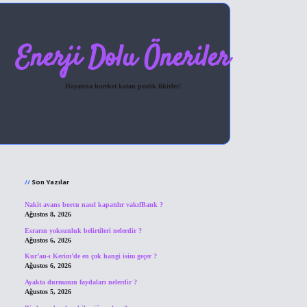
Enerji Dolu Öneriler
Hayatına hareket katan pratik fikirler!
Sidebar
hiltonbet giriş
Son Yazılar
Nakit avans borcu nasıl kapatılır vakıfBank ?
Ağustos 8, 2026
Esrarın yoksunluk belirtileri nelerdir ?
Ağustos 6, 2026
Kur’an-ı Kerim’de en çok hangi isim geçer ?
Ağustos 6, 2026
Ayakta durmanın faydaları nelerdir ?
Ağustos 5, 2026