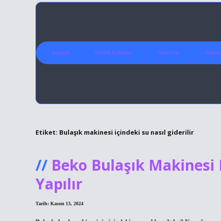
Anasayfa
Gizlilik Politikası
Yasal Uyarı
Hakkım
Etiket:
Bulaşık makinesi içindeki su nasıl giderilir
Beko Bulaşık Makinesi
Yapılır
Tarih: Kasım 13, 2024