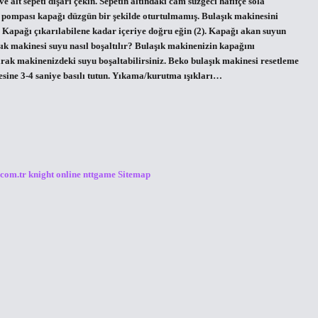
e alt sepeti dışarı çekin. Sepetin altındaki cam süzgeci hafifçe sola
ye pompası kapağı düzgün bir şekilde oturtulmamış. Bulaşık makinesini
). Kapağı çıkarılabilene kadar içeriye doğru eğin (2). Kapağı akan suyun
şık makinesi suyu nasıl boşaltılır? Bulaşık makinenizin kapağını
rak makinenizdeki suyu boşaltabilirsiniz. Beko bulaşık makinesi resetleme
sine 3-4 saniye basılı tutun. Yıkama/kurutma ışıkları…
.com.tr
knight online
nttgame
Sitemap