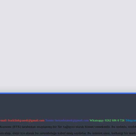
-mail:
backlinkpaneli@gmail.com
Teams:
forumhizmeti@gmail.com
Whatsapp: 0262 606 0 726
Telegra
im Kurumu (BTK) tarafından onaylanmış bir Yer Sağlayıcı olarak hizmet vermektedir. Bu nedenle, sited
 olup, siteye üye olarak bu sorumluluğu kabul etmiş sayılırlar. Bu internet sitesi, herhangi bir mark