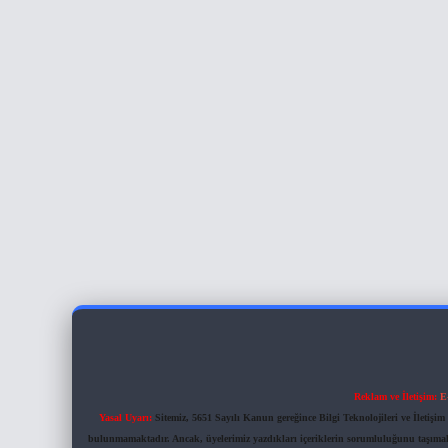
Reklam ve İletişim:
E
Yasal Uyarı:
Sitemiz, 5651 Sayılı Kanun gereğince Bilgi Teknolojileri ve İletiş
bulunmamaktadır. Ancak, üyelerimiz yazdıkları içeriklerin sorumluluğunu taşımakta