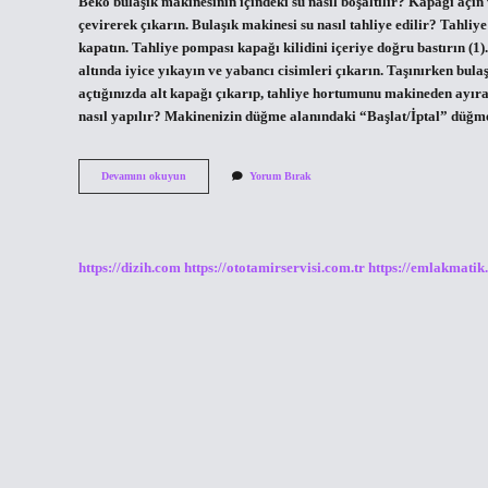
Beko bulaşık makinesinin içindeki su nasıl boşaltılır? Kapağı açın v
çevirerek çıkarın. Bulaşık makinesi su nasıl tahliye edilir? Tahli
kapatın. Tahliye pompası kapağı kilidini içeriye doğru bastırın (1
altında iyice yıkayın ve yabancı cisimleri çıkarın. Taşınırken bula
açtığınızda alt kapağı çıkarıp, tahliye hortumunu makineden ayıra
nasıl yapılır? Makinenizin düğme alanındaki “Başlat/İptal” düğme
Beko
Devamını okuyun
Yorum Bırak
Bulaşık
Makinesi
Manuel
Su
Boşaltma
https://dizih.com
https://ototamirservisi.com.tr
https://emlakmatik
Nasıl
Yapılır