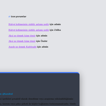
Son yorumlar
Halvet kelimesinin sözlük anlamı nedir
için
admin
Halvet kelimesinin sözlük anlamı nedir
için
Zeliha
Aksi ne demek kime denir
için
admin
Aksi ne demek kime denir
için
Önder
Asude ne demek Kubbealtı
için
admin
m: @karabul
eki içerikleri proaktif olarak denetleme veya araştırma yükümlülüğümüz
a, kurum veya şahıs şirketi ile hiçbir bağlantısı bulunmamaktadır. Sitede