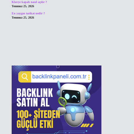
Klavye kapalı nasıl açılır ?
Temmuz 25, 2026
En yaygın tarikat nedir ?
Temmuz 25, 2026