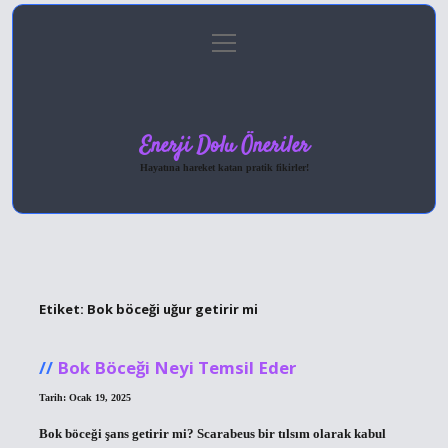
menüyü
Anasayfa
Gizlilik Politikası
Yasal Uyarı
aç
Hakkımızda
Enerji Dolu Öneriler
Hayatına hareket katan pratik fikirler!
Etiket:
Bok böceği uğur getirir mi
Bok Böceği Neyi Temsil Eder
Tarih: Ocak 19, 2025
Bok böceği şans getirir mi? Scarabeus bir tılsım olarak kabul