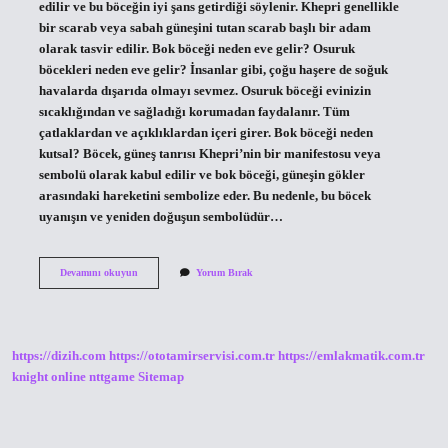
edilir ve bu böceğin iyi şans getirdiği söylenir. Khepri genellikle
bir scarab veya sabah güneşini tutan scarab başlı bir adam
olarak tasvir edilir. Bok böceği neden eve gelir? Osuruk
böcekleri neden eve gelir? İnsanlar gibi, çoğu haşere de soğuk
havalarda dışarıda olmayı sevmez. Osuruk böceği evinizin
sıcaklığından ve sağladığı korumadan faydalanır. Tüm
çatlaklardan ve açıklıklardan içeri girer. Bok böceği neden
kutsal? Böcek, güneş tanrısı Khepri’nin bir manifestosu veya
sembolü olarak kabul edilir ve bok böceği, güneşin gökler
arasındaki hareketini sembolize eder. Bu nedenle, bu böcek
uyanışın ve yeniden doğuşun sembolüdür…
Bok
Devamını okuyun
Yorum Bırak
Böceği
Neyi
Temsil
Eder
https://dizih.com
https://ototamirservisi.com.tr
https://emlakmatik.com.tr
knight online
nttgame
Sitemap