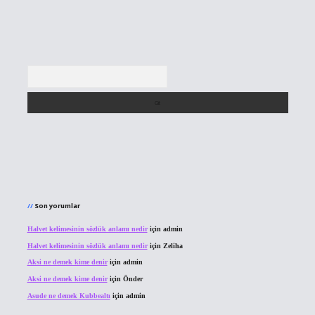
Arama
Son yorumlar
Halvet kelimesinin sözlük anlamı nedir
için
admin
Halvet kelimesinin sözlük anlamı nedir
için
Zeliha
Aksi ne demek kime denir
için
admin
Aksi ne demek kime denir
için
Önder
Asude ne demek Kubbealtı
için
admin