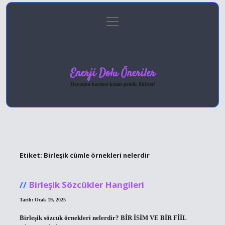
menüyü
Anasayfa
Gizlilik Politikası
Yasal Uyarı
aç
Hakkımızda
Enerji Dolu Öneriler
Hayatına hareket katan pratik fikirler!
Etiket:
Birleşik cümle örnekleri nelerdir
Birleşik Sözcükler Hangileri
Tarih: Ocak 19, 2025
Birleşik sözcük örnekleri nelerdir? BİR İSİM VE BİR FİİL