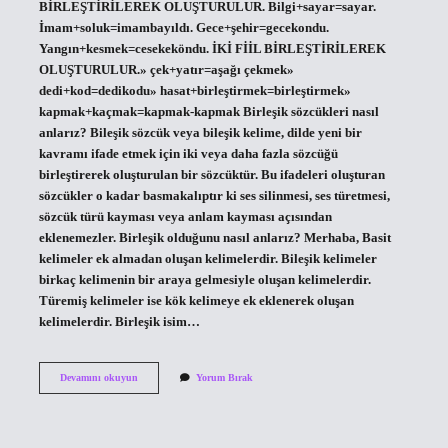
BİRLEŞTİRİLEREK OLUŞTURULUR. Bilgi+sayar=sayar.
İmam+soluk=imambayıldı. Gece+şehir=gecekondu.
Yangın+kesmek=cesekeköndu. İKİ FİİL BİRLEŞTİRİLEREK
OLUŞTURULUR.» çek+yatır=aşağı çekmek»
dedi+kod=dedikodu» hasat+birleştirmek=birleştirmek»
kapmak+kaçmak=kapmak-kapmak Birleşik sözcükleri nasıl
anlarız? Bileşik sözcük veya bileşik kelime, dilde yeni bir
kavramı ifade etmek için iki veya daha fazla sözcüğü
birleştirerek oluşturulan bir sözcüktür. Bu ifadeleri oluşturan
sözcükler o kadar basmakalıptır ki ses silinmesi, ses türetmesi,
sözcük türü kayması veya anlam kayması açısından
eklenemezler. Birleşik olduğunu nasıl anlarız? Merhaba, Basit
kelimeler ek almadan oluşan kelimelerdir. Bileşik kelimeler
birkaç kelimenin bir araya gelmesiyle oluşan kelimelerdir.
Türemiş kelimeler ise kök kelimeye ek eklenerek oluşan
kelimelerdir. Birleşik isim…
Birleşik
Devamını okuyun
Yorum Bırak
Sözcükler
Hangileri