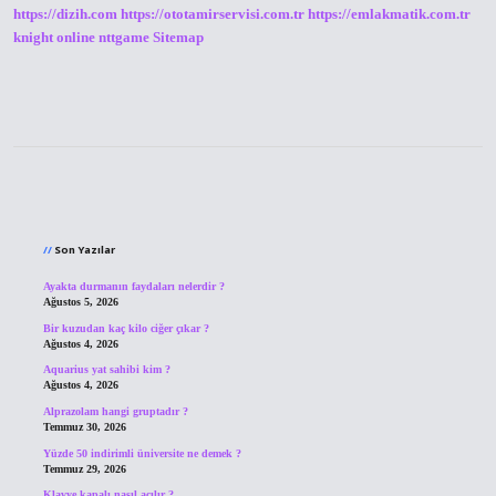
https://dizih.com
https://ototamirservisi.com.tr
https://emlakmatik.com.tr
knight online
nttgame
Sitemap
Sidebar
Son Yazılar
Ayakta durmanın faydaları nelerdir ?
Ağustos 5, 2026
Bir kuzudan kaç kilo ciğer çıkar ?
Ağustos 4, 2026
Aquarius yat sahibi kim ?
Ağustos 4, 2026
Alprazolam hangi gruptadır ?
Temmuz 30, 2026
Yüzde 50 indirimli üniversite ne demek ?
Temmuz 29, 2026
Klavye kapalı nasıl açılır ?