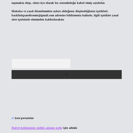
taşımakta olup, siteye üye olarak bu sorumluluğu kabul etmiş sayılırlar.
Hukuka ve yasal düzenlemelere aykırı olduğunu düşündüğünüz içerikleri,
backlinkpanelicomtr@gmail.com
adresine bildirmeniz halinde, ilgili içerikler yasal
süre içerisinde sitemizden kaldırılacaktır.
Arama
Son yorumlar
Halvet kelimesinin sözlük anlamı nedir
için
admin