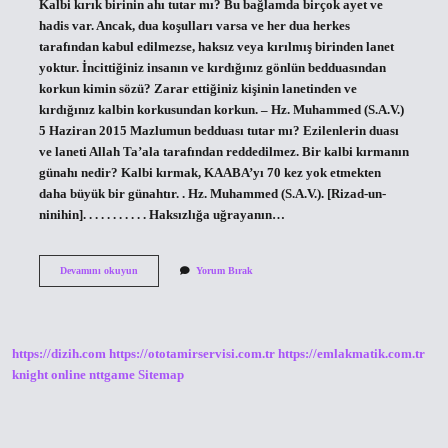
Kalbi kırık birinin ahı tutar mı? Bu bağlamda birçok ayet ve
hadis var. Ancak, dua koşulları varsa ve her dua herkes
tarafından kabul edilmezse, haksız veya kırılmış birinden lanet
yoktur. İncittiğiniz insanın ve kırdığınız gönlün bedduasından
korkun kimin sözü? Zarar ettiğiniz kişinin lanetinden ve
kırdığınız kalbin korkusundan korkun. – Hz. Muhammed (S.A.V.)
5 Haziran 2015 Mazlumun bedduası tutar mı? Ezilenlerin duası
ve laneti Allah Ta’ala tarafından reddedilmez. Bir kalbi kırmanın
günahı nedir? Kalbi kırmak, KAABA’yı 70 kez yok etmekten
daha büyük bir günahtır. . Hz. Muhammed (S.A.V.). [Rizad-un-
ninihin]. . . . . . . . . . . Haksızlığa uğrayanın…
Kim
Devamını okuyun
Yorum Bırak
Birinin
Kalbini
Kırıp
Onu
Ağlatırsa
https://dizih.com
https://ototamirservisi.com.tr
https://emlakmatik.com.tr
O
Kişinin
knight online
nttgame
Sitemap
Bedduasından
Sakının