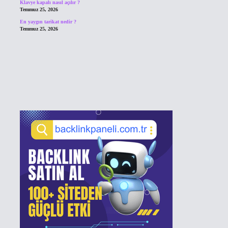
Klavye kapalı nasıl açılır ?
Temmuz 25, 2026
En yaygın tarikat nedir ?
Temmuz 25, 2026