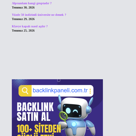
Alprazolam hangi gruptadır ?
Temmuz 30, 2026
Yüzde 50 indirimli üniversite ne demek ?
Temmuz 29, 2026
Klavye kapalı nasıl açılır ?
Temmuz 25, 2026