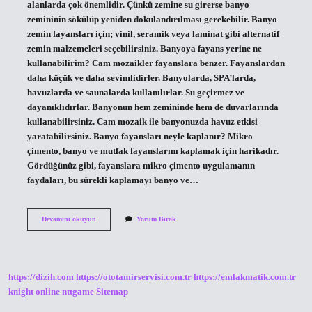
alanlarda çok önemlidir. Çünkü zemine su girerse banyo
zemininin sökülüp yeniden dokulandırılması gerekebilir. Banyo
zemin fayansları için; vinil, seramik veya laminat gibi alternatif
zemin malzemeleri seçebilirsiniz. Banyoya fayans yerine ne
kullanabilirim? Cam mozaikler fayanslara benzer. Fayanslardan
daha küçük ve daha sevimlidirler. ️Banyolarda, SPA’larda,
havuzlarda ve saunalarda kullanılırlar. Su geçirmez ve
dayanıklıdırlar. Banyonun hem zemininde hem de duvarlarında
kullanabilirsiniz. Cam mozaik ile banyonuzda havuz etkisi
yaratabilirsiniz. Banyo fayansları neyle kaplanır? Mikro
çimento, banyo ve mutfak fayanslarını kaplamak için harikadır.
Gördüğünüz gibi, fayanslara mikro çimento uygulamanın
faydaları, bu sürekli kaplamayı banyo ve…
Banyo
Devamını okuyun
Yorum Bırak
Yere
Ne
Döşenir
https://dizih.com
https://ototamirservisi.com.tr
https://emlakmatik.com.tr
knight online
nttgame
Sitemap