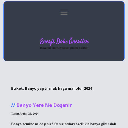
menüyü
Anasayfa
Gizlilik Politikası
Yasal Uyarı
aç
Hakkımızda
Enerji Dolu Öneriler
Hayatına hareket katan pratik fikirler!
Etiket:
Banyo yaptırmak kaça mal olur 2024
Banyo Yere Ne Döşenir
Tarih: Aralık 25, 2024
Banyo zemine ne döşenir? Su sızıntıları özellikle banyo gibi ıslak