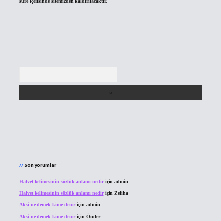
süre içerisinde sitemizden kaldırılacaktır.
Arama
Son yorumlar
Halvet kelimesinin sözlük anlamı nedir
için
admin
Halvet kelimesinin sözlük anlamı nedir
için
Zeliha
Aksi ne demek kime denir
için
admin
Aksi ne demek kime denir
için
Önder