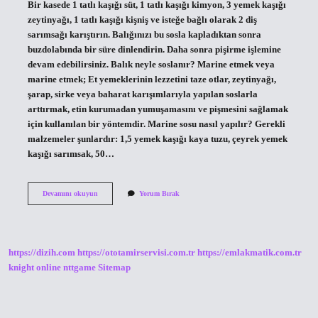
Bir kasede 1 tatlı kaşığı süt, 1 tatlı kaşığı kimyon, 3 yemek kaşığı
zeytinyağı, 1 tatlı kaşığı kişniş ve isteğe bağlı olarak 2 diş
sarımsağı karıştırın. Balığınızı bu sosla kapladıktan sonra
buzdolabında bir süre dinlendirin. Daha sonra pişirme işlemine
devam edebilirsiniz. Balık neyle soslanır? Marine etmek veya
marine etmek; Et yemeklerinin lezzetini taze otlar, zeytinyağı,
şarap, sirke veya baharat karışımlarıyla yapılan soslarla
arttırmak, etin kurumadan yumuşamasını ve pişmesini sağlamak
için kullanılan bir yöntemdir. Marine sosu nasıl yapılır? Gerekli
malzemeler şunlardır: 1,5 yemek kaşığı kaya tuzu, çeyrek yemek
kaşığı sarımsak, 50…
Balık
Devamını okuyun
Yorum Bırak
Neyle
Marine
Edilir
https://dizih.com
https://ototamirservisi.com.tr
https://emlakmatik.com.tr
knight online
nttgame
Sitemap