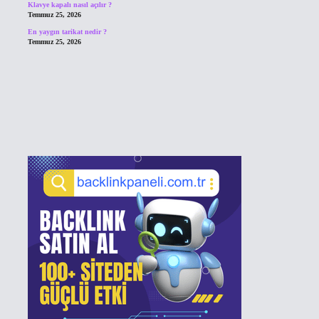
Klavye kapalı nasıl açılır ?
Temmuz 25, 2026
En yaygın tarikat nedir ?
Temmuz 25, 2026