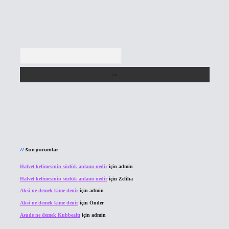
Arama
Son yorumlar
Halvet kelimesinin sözlük anlamı nedir
için
admin
Halvet kelimesinin sözlük anlamı nedir
için
Zeliha
Aksi ne demek kime denir
için
admin
Aksi ne demek kime denir
için
Önder
Asude ne demek Kubbealtı
için
admin