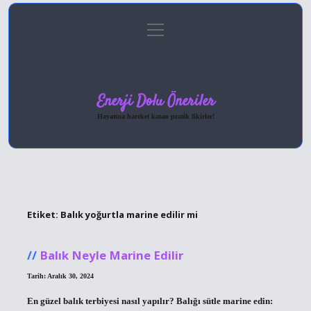
menüyü
Anasayfa
Gizlilik Politikası
Yasal Uyarı
aç
Hakkımızda
Enerji Dolu Öneriler
Hayatına hareket katan pratik fikirler!
Etiket:
Balık yoğurtla marine edilir mi
Balık Neyle Marine Edilir
Tarih: Aralık 30, 2024
En güzel balık terbiyesi nasıl yapılır? Balığı sütle marine edin: