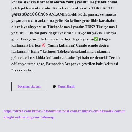
kelime sıklıkla Karabaht olarak yanlış yazılır. Doğru kullanımı
pitch şeklinde olmalıdır. Kara baht nasıl yazılır TDK? KÖTÜ
ŞANS SÖZCÜĞÜNÜN ANLAMI Sürekli kötü, şanssız ve mutsuz
yaşamanın zıttı anlamına gelir. Bu kelime genellikle karabahtlı
olarak yanlış yazılır. Türkçede nasıl yazılır TDK? Türkçe nasıl
yazılır? TDK’ya göre doğru yazımı? Türkçe mi yoksa TDK’ya
göre Türkçe mi? Kelimenin Türkçe doğru yazımı
(Doğru
kullanım) Türkçe
(Yanlış kullanım) Cümle içinde doğru
kullanım: “Hello” kelimesi Türkçe’de selamlama anlamına
gelmektedir. sıklıkla kullanılmaktadır. İyi baht ne demek? Tercih
edilen yoruma göre, Farsçadan Arapçaya çevrilen baht kelimesi
“iyi ve kötü…
Baht
Devamını okuyun
Yorum Bırak
Nasıl
Yazılır
Tdk
https://dizih.com
https://ototamirservisi.com.tr
https://emlakmatik.com.tr
knight online
nttgame
Sitemap