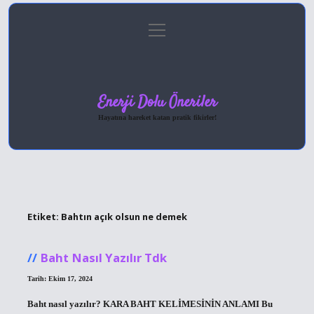
menüyü
Anasayfa
Gizlilik Politikası
Yasal Uyarı
aç
Hakkımızda
Enerji Dolu Öneriler
Hayatına hareket katan pratik fikirler!
Etiket:
Bahtın açık olsun ne demek
Baht Nasıl Yazılır Tdk
Tarih: Ekim 17, 2024
Baht nasıl yazılır? KARA BAHT KELİMESİNİN ANLAMI Bu