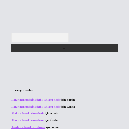
Arama
Son yorumlar
Halvet kelimesinin sözlük anlamı nedir
için
admin
Halvet kelimesinin sözlük anlamı nedir
için
Zeliha
Aksi ne demek kime denir
için
admin
Aksi ne demek kime denir
için
Önder
Asude ne demek Kubbealtı
için
admin