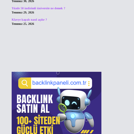
Temmuz 30, 2026
Yüzde 50 indirimli üniversite ne demek ?
Temmuz 29, 2026
Klavye kapalı nasıl açılır ?
Temmuz 25, 2026