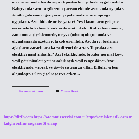
önce veya sonbaharda yaprak püskürtme yoluyla uygulanabilir.
Bahçıvanlar azotlu gübrenin yarısını ekimle aynı anda uygular.
Azotlu gübrenin diğer yarısı çapalamadan önce toprağa
uygulanır. Azot bitkide ne işe yarar? Yeşil kısımların gelişme
evresinde bitki büyük miktarda azot tüketir. Kök solunumunda,
zamanında çiçeklenmede, meyve (tohum) oluşumunda ve
olgunlaşmada azotun rolü çok önemlidir. Azotla iyi beslenen
ağaçların zararlılara karşı direnci de artar. Toprakta azot
eksikliği nasıl anlaşılır? Azot eksikliğinde, bitkiler normal koyu
yeşil görünümleri yerine soluk açık yeşil renge döner. Azot
eksikliğinde, yaprak ve gövde sistemi zayıflar. Bitkiler erken
olgunlaşır, erken çiçek açar ve erken…
Azot
Devamını okuyun
Yorum Bırak
Bitkiye
Ne
Zaman
Verilir
https://dizih.com
https://ototamirservisi.com.tr
https://emlakmatik.com.tr
knight online
nttgame
Sitemap