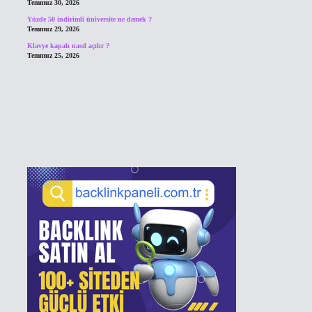
Temmuz 30, 2026
Yüzde 50 indirimli üniversite ne demek ?
Temmuz 29, 2026
Klavye kapalı nasıl açılır ?
Temmuz 25, 2026