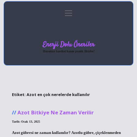
menüyü
Anasayfa
Gizlilik Politikası
Yasal Uyarı
aç
Hakkımızda
Enerji Dolu Öneriler
Hayatına hareket katan pratik fikirler!
Etiket:
Azot en çok nerelerde kullanılır
Azot Bitkiye Ne Zaman Verilir
Tarih: Ocak 13, 2025
Azot gübresi ne zaman kullanılır? Azotlu gübre, çiçeklenmeden