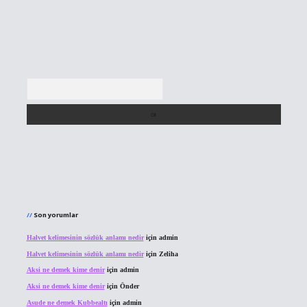
Arama
Son yorumlar
Halvet kelimesinin sözlük anlamı nedir
için
admin
Halvet kelimesinin sözlük anlamı nedir
için
Zeliha
Aksi ne demek kime denir
için
admin
Aksi ne demek kime denir
için
Önder
Asude ne demek Kubbealtı
için
admin