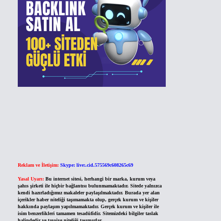
Reklam ve İletişim:
Skype: live:.cid.575569c608265c69
Yasal Uyarı:
Bu internet sitesi, herhangi bir marka, kurum veya
şahıs şirketi ile hiçbir bağlantısı bulunmamaktadır. Sitede yalnızca
kendi hazırladığımız makaleler paylaşılmaktadır. Burada yer alan
içerikler haber niteliği taşımamakta olup, gerçek kurum ve kişiler
hakkında paylaşım yapılmamaktadır. Gerçek kurum ve kişiler ile
isim benzerlikleri tamamen tesadüfidir. Sitemizdeki bilgiler taslak
halindedir ve tavsiye niteliği taşımazlar.