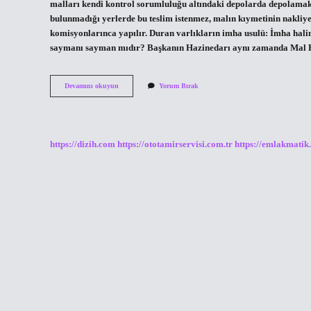
malları kendi kontrol sorumluluğu altındaki depolarda depolamak
bulunmadığı yerlerde bu teslim istenmez, malın kıymetinin nakliye 
komisyonlarınca yapılır. Duran varlıkların imha usulü: İmha halind
saymanı sayman mıdır? Başkanın Hazinedarı aynı zamanda Mal 
Ayniyat
Devamını okuyun
Yorum Bırak
Saymanı
Ne
Demek
https://dizih.com
https://ototamirservisi.com.tr
https://emlakmatik