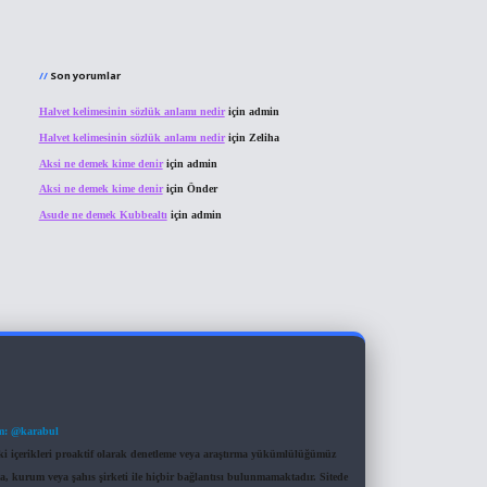
Son yorumlar
Halvet kelimesinin sözlük anlamı nedir
için
admin
Halvet kelimesinin sözlük anlamı nedir
için
Zeliha
Aksi ne demek kime denir
için
admin
Aksi ne demek kime denir
için
Önder
Asude ne demek Kubbealtı
için
admin
m: @karabul
eki içerikleri proaktif olarak denetleme veya araştırma yükümlülüğümüz
a, kurum veya şahıs şirketi ile hiçbir bağlantısı bulunmamaktadır. Sitede