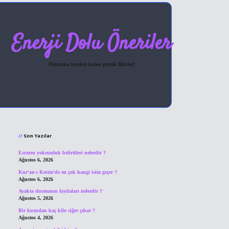
Enerji Dolu Öneriler
Hayatına hareket katan pratik fikirler!
Sidebar
hiltonbet giriş
Son Yazılar
Esrarın yoksunluk belirtileri nelerdir ?
Ağustos 6, 2026
Kur’an-ı Kerim’de en çok hangi isim geçer ?
Ağustos 6, 2026
Ayakta durmanın faydaları nelerdir ?
Ağustos 5, 2026
Bir kuzudan kaç kilo ciğer çıkar ?
Ağustos 4, 2026