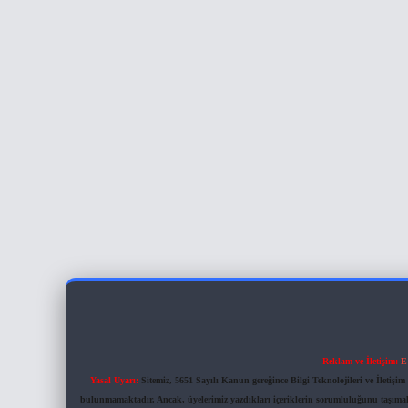
Reklam ve İletişim:
E
Yasal Uyarı:
Sitemiz, 5651 Sayılı Kanun gereğince Bilgi Teknolojileri ve İletiş
bulunmamaktadır. Ancak, üyelerimiz yazdıkları içeriklerin sorumluluğunu taşımakta