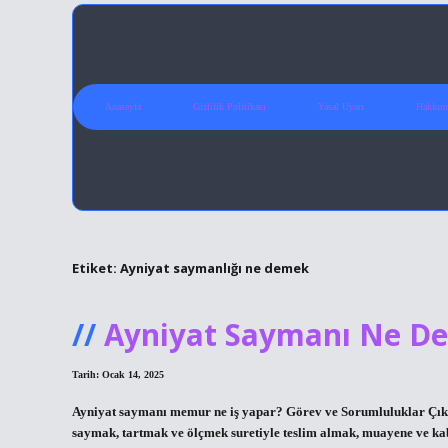
Anasayfa
Gizlilik Politikası
Yasal Uyarı
Hakkım
Etiket:
Ayniyat saymanlığı ne demek
Ayniyat Saymanı Ne D
Tarih: Ocak 14, 2025
Ayniyat saymanı memur ne iş yapar? Görev ve Sorumluluklar Çıkış b
saymak, tartmak ve ölçmek suretiyle teslim almak, muayene ve ka