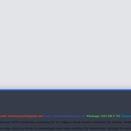
-mail:
backlinkpaneli@gmail.com
Teams:
forumhizmeti@gmail.com
Whatsapp: 0262 606 0 726
Telegra
im Kurumu (BTK) tarafından onaylanmış bir Yer Sağlayıcı olarak hizmet vermektedir. Bu nedenle, sited
 olup, siteye üye olarak bu sorumluluğu kabul etmiş sayılırlar. Bu internet sitesi, herhangi bir mark