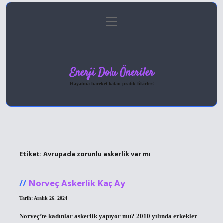
menüyü
Anasayfa
Gizlilik Politikası
Yasal Uyarı
aç
Hakkımızda
Enerji Dolu Öneriler
Hayatına hareket katan pratik fikirler!
Etiket:
Avrupada zorunlu askerlik var mı
Norveç Askerlik Kaç Ay
Tarih: Aralık 26, 2024
Norveç’te kadınlar askerlik yapıyor mu? 2010 yılında erkekler