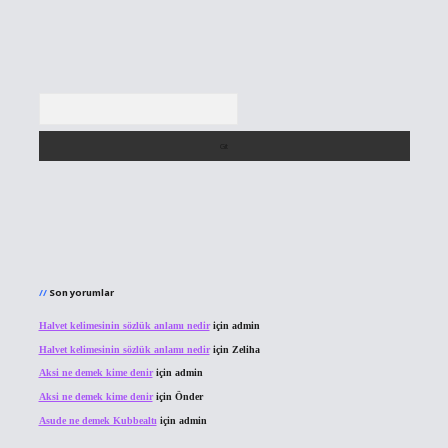
Arama
Son yorumlar
Halvet kelimesinin sözlük anlamı nedir
için
admin
Halvet kelimesinin sözlük anlamı nedir
için
Zeliha
Aksi ne demek kime denir
için
admin
Aksi ne demek kime denir
için
Önder
Asude ne demek Kubbealtı
için
admin