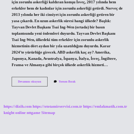
için zorunlu askerliği kaldıran komşu İsveç, 2017 yılında hem
erkekler hem de kadınlar için zorunlu askerliği getirdi. Norveç de
2013 yılında her iki cinsiyet için zorunlu askerliği getiren bir
yasa çıkardı. En uzun askerlik süresi hangi ülkede? Başlık:
Tayvan Devlet Başkanı Tsai Ing-Wen (ortada) bir basın
toplantısında yeni önlemleri duyurdu. Tayvan Devlet Başkanı
Tsai Ing-Wen, ülkedeki tüm erkekler için zorunlu askerlik
hizmetinin dört aydan bir yıla uzatıldığını duyurdu. Karar
2024’te yürürlüğe girecek. ABD askerlik kaç ay? Amerika,
Japonya, Kanada, Avustralya, İspanya, İtalya, İsveç, İngiltere,
Fransa ve Almanya gibi birçok ülkede askerlik hizmeti…
Norveç
Devamını okuyun
Yorum Bırak
Askerlik
Kaç
Ay
https://dizih.com
https://ototamirservisi.com.tr
https://emlakmatik.com.tr
knight online
nttgame
Sitemap