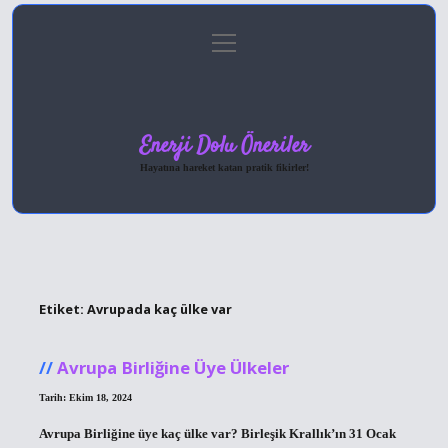
menüyü
Anasayfa
Gizlilik Politikası
Yasal Uyarı
aç
Hakkımızda
Enerji Dolu Öneriler
Hayatına hareket katan pratik fikirler!
Etiket:
Avrupada kaç ülke var
Avrupa Birliğine Üye Ülkeler
Tarih: Ekim 18, 2024
Avrupa Birliğine üye kaç ülke var? Birleşik Krallık’ın 31 Ocak