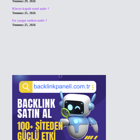
Temmuz 29, 2026
Klavye kapalı nasıl açılır ?
Temmuz 25, 2026
En yaygın tarikat nedir ?
Temmuz 25, 2026