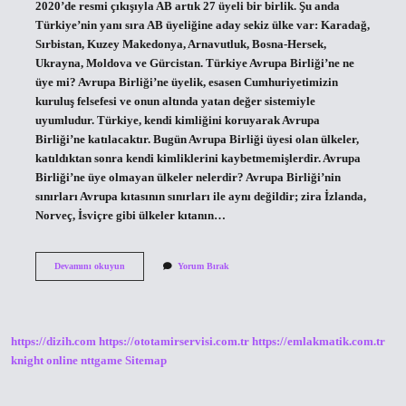
2020’de resmi çıkışıyla AB artık 27 üyeli bir birlik. Şu anda
Türkiye’nin yanı sıra AB üyeliğine aday sekiz ülke var: Karadağ,
Sırbistan, Kuzey Makedonya, Arnavutluk, Bosna-Hersek,
Ukrayna, Moldova ve Gürcistan. Türkiye Avrupa Birliği’ne ne
üye mi? Avrupa Birliği’ne üyelik, esasen Cumhuriyetimizin
kuruluş felsefesi ve onun altında yatan değer sistemiyle
uyumludur. Türkiye, kendi kimliğini koruyarak Avrupa
Birliği’ne katılacaktır. Bugün Avrupa Birliği üyesi olan ülkeler,
katıldıktan sonra kendi kimliklerini kaybetmemişlerdir. Avrupa
Birliği’ne üye olmayan ülkeler nelerdir? Avrupa Birliği’nin
sınırları Avrupa kıtasının sınırları ile aynı değildir; zira İzlanda,
Norveç, İsviçre gibi ülkeler kıtanın…
Avrupa
Devamını okuyun
Yorum Bırak
Birliğine
Üye
Ülkeler
https://dizih.com
https://ototamirservisi.com.tr
https://emlakmatik.com.tr
knight online
nttgame
Sitemap