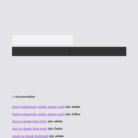
Arama
Son yorumlar
Halvet kelimesinin sözlük anlamı nedir
için
admin
Halvet kelimesinin sözlük anlamı nedir
için
Zeliha
Aksi ne demek kime denir
için
admin
Aksi ne demek kime denir
için
Önder
Asude ne demek Kubbealtı
için
admin