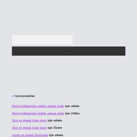
Arama
Son yorumlar
Halvet kelimesinin sözlük anlamı nedir
için
admin
Halvet kelimesinin sözlük anlamı nedir
için
Zeliha
Aksi ne demek kime denir
için
admin
Aksi ne demek kime denir
için
Önder
Asude ne demek Kubbealtı
için
admin