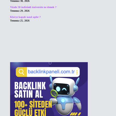
Temmuz 30, 2026
Yüzde 50 indirimli üniversite ne demek ?
Temmuz 29, 2026
Klavye kapalı nasıl açılır ?
Temmuz 25, 2026