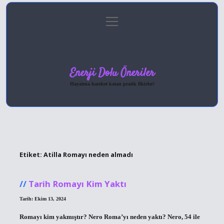
menüyü
Anasayfa
Gizlilik Politikası
Yasal Uyarı
aç
Hakkımızda
Enerji Dolu Öneriler
Hayatına hareket katan pratik fikirler!
Etiket:
Atilla Romayı neden almadı
Tarih Romayı Kim Yaktı
Tarih: Ekim 13, 2024
Romayı kim yakmıştır? Nero Roma’yı neden yaktı? Nero, 54 ile