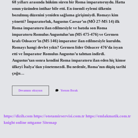
68 yılları arasında hüküm süren bir Roma imparatoruydu. Hatta
onun yüzünden intihar bile etti. En önemli eylemi ülkenin
bozulmuş düzenini yeniden sağlama girişimiydi. Romayı kim
yönetti? İmparatorluk, Augustus Caesar’ın (MÖ 27-MS 14) ilk
Roma imparatoru ilan edilmesiyle ve batıda son Roma
imparatoru Romulus Augustulus’un (MS 475-476) ve Germen
kralı Odoacer’in (MS 146) imparator ilan edilmesiyle kuruldu.
Romayı hangi devlet yıktı? Germen lider Odoacer 476’da isyan
etti ve İmparator Romulus Augustus’u tahttan indirdi.
Augustus’tan sonra kendini Roma imparatoru ilan eden hiç kimse
ülkeyi İtalya’dan yönetemezdi. Bu nedenle, Roma’nın düşüş tarihi
çoğu…
Tarih
Devamını okuyun
Yorum Bırak
Romayı
Kim
Yaktı
https://dizih.com
https://ototamirservisi.com.tr
https://emlakmatik.com.tr
knight online
nttgame
Sitemap