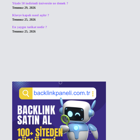
Yüzde 50 indirimli üniversite ne demek ?
Temmuz 29, 2026
Klavye kapalı nasıl açılır ?
Temmuz 25, 2026
En yaygın tarikat nedir ?
Temmuz 25, 2026