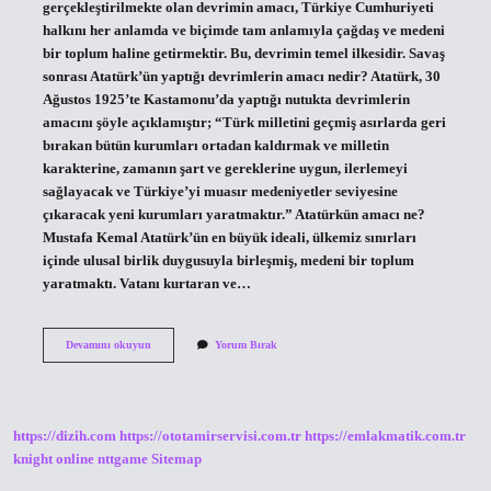
gerçekleştirilmekte olan devrimin amacı, Türkiye Cumhuriyeti
halkını her anlamda ve biçimde tam anlamıyla çağdaş ve medeni
bir toplum haline getirmektir. Bu, devrimin temel ilkesidir. Savaş
sonrası Atatürk’ün yaptığı devrimlerin amacı nedir? Atatürk, 30
Ağustos 1925’te Kastamonu’da yaptığı nutukta devrimlerin
amacını şöyle açıklamıştır; “Türk milletini geçmiş asırlarda geri
bırakan bütün kurumları ortadan kaldırmak ve milletin
karakterine, zamanın şart ve gereklerine uygun, ilerlemeyi
sağlayacak ve Türkiye’yi muasır medeniyetler seviyesine
çıkaracak yeni kurumları yaratmaktır.” Atatürkün amacı ne?
Mustafa Kemal Atatürk’ün en büyük ideali, ülkemiz sınırları
içinde ulusal birlik duygusuyla birleşmiş, medeni bir toplum
yaratmaktı. Vatanı kurtaran ve…
Atatürk
Devamını okuyun
Yorum Bırak
Devrimlerinin
Amacı
Nedir
https://dizih.com
https://ototamirservisi.com.tr
https://emlakmatik.com.tr
knight online
nttgame
Sitemap