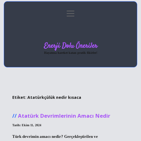
menüyü
Anasayfa
Gizlilik Politikası
Yasal Uyarı
aç
Hakkımızda
Enerji Dolu Öneriler
Hayatına hareket katan pratik fikirler!
Etiket:
Atatürkçülük nedir kısaca
Atatürk Devrimlerinin Amacı Nedir
Tarih: Ekim 11, 2024
Türk devrimin amacı nedir? Gerçekleştirilen ve