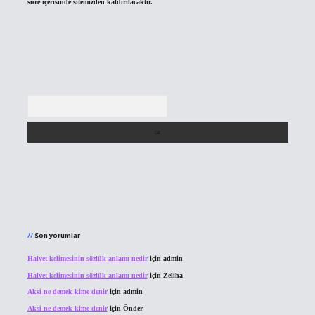
süre içerisinde sitemizden kaldırılacaktır.
Arama
Son yorumlar
Halvet kelimesinin sözlük anlamı nedir
için
admin
Halvet kelimesinin sözlük anlamı nedir
için
Zeliha
Aksi ne demek kime denir
için
admin
Aksi ne demek kime denir
için
Önder