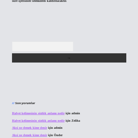
süre içerisinde sitemizden kaldırılacaktır.
Arama
Son yorumlar
Halvet kelimesinin sözlük anlamı nedir
için
admin
Halvet kelimesinin sözlük anlamı nedir
için
Zeliha
Aksi ne demek kime denir
için
admin
Aksi ne demek kime denir
için
Önder