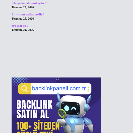
Klavye kapalı nasıl açılır ?
Temmuz 25, 2026
En yaygın tarikat nedir ?
Temmuz 25, 2026
999 asal mı ?
Temmuz 24, 2026