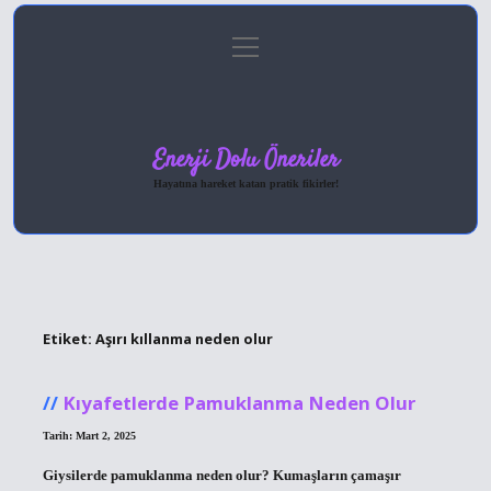
menüyü
Anasayfa
Gizlilik Politikası
Yasal Uyarı
aç
Hakkımızda
Enerji Dolu Öneriler
Hayatına hareket katan pratik fikirler!
Etiket:
Aşırı kıllanma neden olur
Kıyafetlerde Pamuklanma Neden Olur
Tarih: Mart 2, 2025
Giysilerde pamuklanma neden olur? Kumaşların çamaşır