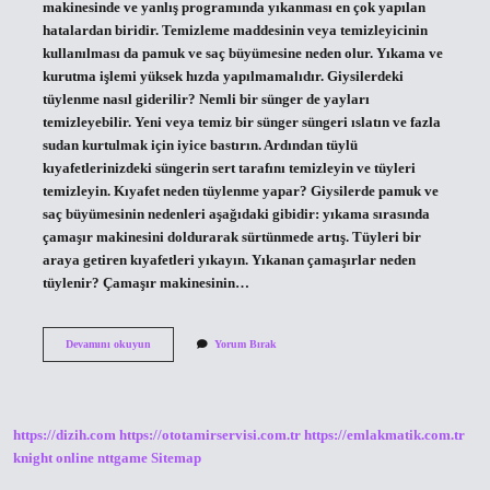
makinesinde ve yanlış programında yıkanması en çok yapılan
hatalardan biridir. Temizleme maddesinin veya temizleyicinin
kullanılması da pamuk ve saç büyümesine neden olur. Yıkama ve
kurutma işlemi yüksek hızda yapılmamalıdır. Giysilerdeki
tüylenme nasıl giderilir? Nemli bir sünger de yayları
temizleyebilir. Yeni veya temiz bir sünger süngeri ıslatın ve fazla
sudan kurtulmak için iyice bastırın. Ardından tüylü
kıyafetlerinizdeki süngerin sert tarafını temizleyin ve tüyleri
temizleyin. Kıyafet neden tüylenme yapar? Giysilerde pamuk ve
saç büyümesinin nedenleri aşağıdaki gibidir: yıkama sırasında
çamaşır makinesini doldurarak sürtünmede artış. Tüyleri bir
araya getiren kıyafetleri yıkayın. Yıkanan çamaşırlar neden
tüylenir? Çamaşır makinesinin…
Kıyafetlerde
Devamını okuyun
Yorum Bırak
Pamuklanma
Neden
Olur
https://dizih.com
https://ototamirservisi.com.tr
https://emlakmatik.com.tr
knight online
nttgame
Sitemap