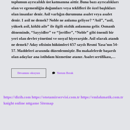
toplumun ayrıcalıklı üst katmanına aittir. Buna bazı ayrıcalıkları
olan ve egemenliğin doğumları veya teklifleri ile özel başlıkları
olan insanlar denir. Asil varlığın durumuna asalet veya asalet
denir. 1 asil ne demek? Noble ne anlama geliyor? “Asil”, “asil,
yüksek asil, köklü aile” ile ilgili sözlük anlamına gelir. Osmanlı
döneminde, “Sayyidler” ve “Şerifler”, “Noble” gibi önemli bir
yeri olan devlet yönetimi ve sosyal hiyerarşide. Asil olarak atandı
ne demek? Aday ofisinin hükümleri 657 sayılı Resmi Yasa’nın 54-
57. Maddeleri arasında düzenlenmiştir. Bu makalelerde başarılı
olan adaylar ana istihdam hizmetine atanır. Asalet sertifikası,…
Işte
Devamını okuyun
Yorum Bırak
Asil
Ne
Demek
https://dizih.com
https://ototamirservisi.com.tr
https://emlakmatik.com.tr
knight online
nttgame
Sitemap