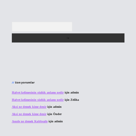
Arama
Son yorumlar
Halvet kelimesinin sözlük anlamı nedir
için
admin
Halvet kelimesinin sözlük anlamı nedir
için
Zeliha
Aksi ne demek kime denir
için
admin
Aksi ne demek kime denir
için
Önder
Asude ne demek Kubbealtı
için
admin