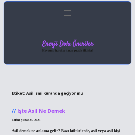
menüyü
Anasayfa
Gizlilik Politikası
Yasal Uyarı
aç
Hakkımızda
Enerji Dolu Öneriler
Hayatına hareket katan pratik fikirler!
Etiket:
Asil ismi Kuranda geçiyor mu
Işte Asil Ne Demek
Tarih: Şubat 25, 2025
Asil demek ne anlama gelir? Bazı kültürlerde, asil veya asil kişi