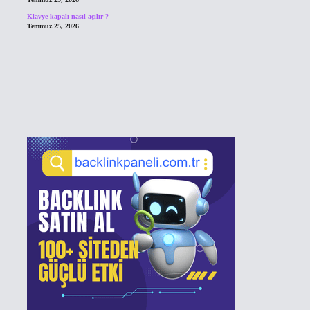
Klavye kapalı nasıl açılır ?
Temmuz 25, 2026