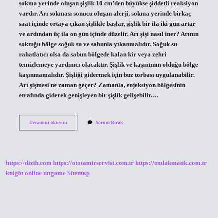
sokma yerinde oluşan şişlik 10 cm’den büyükse şiddetli reaksiyon
vardır. Arı sokması sonucu oluşan alerji, sokma yerinde birkaç
saat içinde ortaya çıkan şişlikle başlar, şişlik bir ila iki gün artar
ve ardından üç ila on gün içinde düzelir. Arı şişi nasıl iner? Arının
soktuğu bölge soğuk su ve sabunla yıkanmalıdır. Soğuk su
rahatlatıcı olsa da sabun bölgede kalan kir veya zehri
temizlemeye yardımcı olacaktır. Şişlik ve kaşıntının olduğu bölge
kaşınmamalıdır. Şişliği gidermek için buz torbası uygulanabilir.
Arı şişmesi ne zaman geçer? Zamanla, enjeksiyon bölgesinin
etrafında giderek genişleyen bir şişlik gelişebilir.…
Bal
Devamını okuyun
Yorum Bırak
Arısı
Şişliği
Nasıl
Iner
https://dizih.com
https://ototamirservisi.com.tr
https://emlakmatik.com.tr
knight online
nttgame
Sitemap