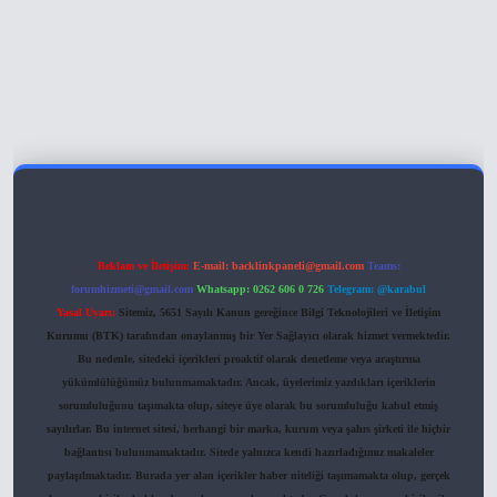
Reklam ve İletişim:
E-mail:
backlinkpaneli@gmail.com
Teams:
forumhizmeti@gmail.com
Whatsapp: 0262 606 0 726
Telegram: @karabul
Yasal Uyarı:
Sitemiz, 5651 Sayılı Kanun gereğince Bilgi Teknolojileri ve İletişim
Kurumu (BTK) tarafından onaylanmış bir Yer Sağlayıcı olarak hizmet vermektedir.
Bu nedenle, sitedeki içerikleri proaktif olarak denetleme veya araştırma
yükümlülüğümüz bulunmamaktadır. Ancak, üyelerimiz yazdıkları içeriklerin
sorumluluğunu taşımakta olup, siteye üye olarak bu sorumluluğu kabul etmiş
sayılırlar. Bu internet sitesi, herhangi bir marka, kurum veya şahıs şirketi ile hiçbir
bağlantısı bulunmamaktadır. Sitede yalnızca kendi hazırladığımız makaleler
paylaşılmaktadır. Burada yer alan içerikler haber niteliği taşımamakta olup, gerçek