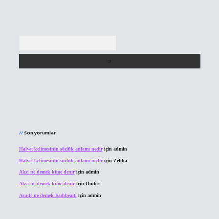
Arama
Son yorumlar
Halvet kelimesinin sözlük anlamı nedir
için
admin
Halvet kelimesinin sözlük anlamı nedir
için
Zeliha
Aksi ne demek kime denir
için
admin
Aksi ne demek kime denir
için
Önder
Asude ne demek Kubbealtı
için
admin