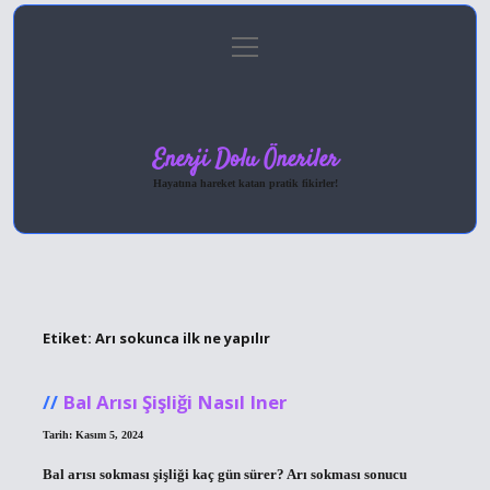
menüyü
Anasayfa
Gizlilik Politikası
Yasal Uyarı
aç
Hakkımızda
Enerji Dolu Öneriler
Hayatına hareket katan pratik fikirler!
Etiket:
Arı sokunca ilk ne yapılır
Bal Arısı Şişliği Nasıl Iner
Tarih: Kasım 5, 2024
Bal arısı sokması şişliği kaç gün sürer? Arı sokması sonucu