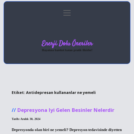
menüyü
Anasayfa
Gizlilik Politikası
Yasal Uyarı
aç
Hakkımızda
Enerji Dolu Öneriler
Hayatına hareket katan pratik fikirler!
Etiket:
Antidepresan kullananlar ne yemeli
Depresyona Iyi Gelen Besinler Nelerdir
Tarih: Aralık 30, 2024
Depresyonda olan biri ne yemeli? Depresyon tedavisinde diyetten