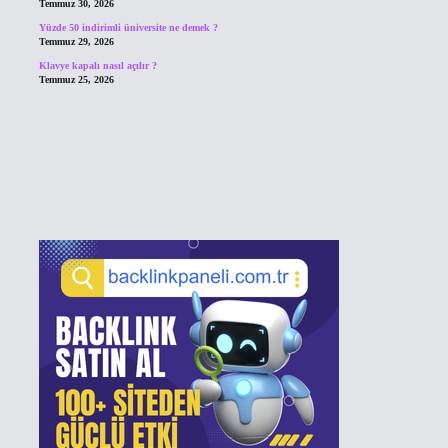
Temmuz 30, 2026
Yüzde 50 indirimli üniversite ne demek ?
Temmuz 29, 2026
Klavye kapalı nasıl açılır ?
Temmuz 25, 2026