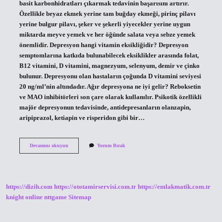
basit karbonhidratları çıkarmak tedavinin başarısını artırır.
Özellikle beyaz ekmek yerine tam buğday ekmeği, pirinç pilavı
yerine bulgur pilavı, şeker ve şekerli yiyecekler yerine uygun
miktarda meyve yemek ve her öğünde salata veya sebze yemek
önemlidir. Depresyon hangi vitamin eksikliğidir? Depresyon
semptomlarına katkıda bulunabilecek eksiklikler arasında folat,
B12 vitamini, D vitamini, magnezyum, selenyum, demir ve çinko
bulunur. Depresyonu olan hastaların çoğunda D vitamini seviyesi
20 ng/ml’nin altındadır. Ağır depresyona ne iyi gelir? Reboksetin
ve MAO inhibitörleri son çare olarak kullanılır. Psikotik özellikli
majör depresyonun tedavisinde, antidepresanların olanzapin,
aripiprazol, ketiapin ve risperidon gibi bir…
Depresyona
Devamını okuyun
Yorum Bırak
Iyi
Gelen
Besinler
Nelerdir
https://dizih.com
https://ototamirservisi.com.tr
https://emlakmatik.com.tr
knight online
nttgame
Sitemap