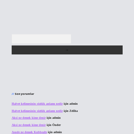
Arama
Son yorumlar
Halvet kelimesinin sözlük anlamı nedir
için
admin
Halvet kelimesinin sözlük anlamı nedir
için
Zeliha
Aksi ne demek kime denir
için
admin
Aksi ne demek kime denir
için
Önder
Asude ne demek Kubbealtı
için
admin