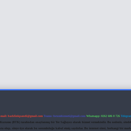
-mail:
backlinkpaneli@gmail.com
Teams:
forumhizmeti@gmail.com
Whatsapp: 0262 606 0 726
Telegra
im Kurumu (BTK) tarafından onaylanmış bir Yer Sağlayıcı olarak hizmet vermektedir. Bu nedenle, sited
 olup, siteye üye olarak bu sorumluluğu kabul etmiş sayılırlar. Bu internet sitesi, herhangi bir mark