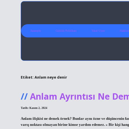
Anasayfa
Gizlilik Politikası
Yasal Uyarı
Hakkım
Etiket:
Anlam neye denir
Anlam Ayrıntısı Ne De
Tarih: Kasım 2, 2024
Anlam ilişkisi ne demek örnek? Bunlar aynı özne ve düşüncenin farkl
varış noktası olmayan birine kimse yardım edemez. » Bir kişi han