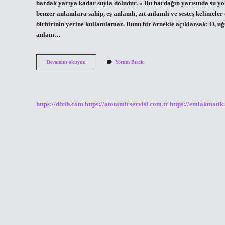
bardak yarıya kadar suyla doludur. » Bu bardağın yarısında su yok
benzer anlamlara sahip, eş anlamlı, zıt anlamlı ve sesteş kelimele
birbirinin yerine kullanılamaz. Bunu bir örnekle açıklarsak; O, u
anlam…
Anlam
Devamını okuyun
Yorum Bırak
Ayrıntısı
Ne
Demek
https://dizih.com
https://ototamirservisi.com.tr
https://emlakmatik