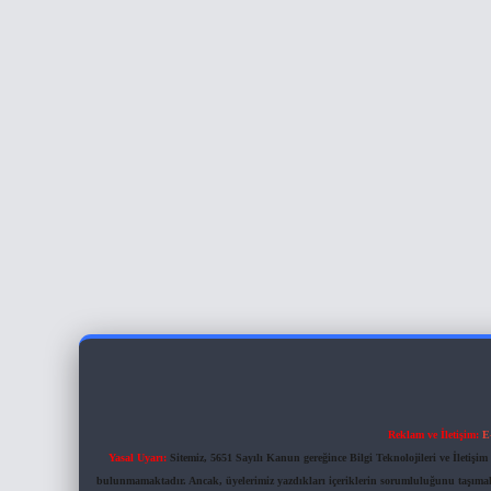
Reklam ve İletişim:
E
Yasal Uyarı:
Sitemiz, 5651 Sayılı Kanun gereğince Bilgi Teknolojileri ve İletiş
bulunmamaktadır. Ancak, üyelerimiz yazdıkları içeriklerin sorumluluğunu taşımakta