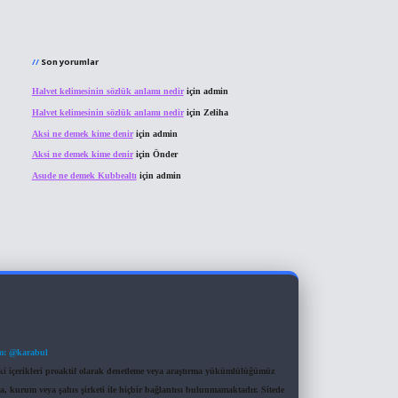
Son yorumlar
Halvet kelimesinin sözlük anlamı nedir
için
admin
Halvet kelimesinin sözlük anlamı nedir
için
Zeliha
Aksi ne demek kime denir
için
admin
Aksi ne demek kime denir
için
Önder
Asude ne demek Kubbealtı
için
admin
m: @karabul
eki içerikleri proaktif olarak denetleme veya araştırma yükümlülüğümüz
a, kurum veya şahıs şirketi ile hiçbir bağlantısı bulunmamaktadır. Sitede