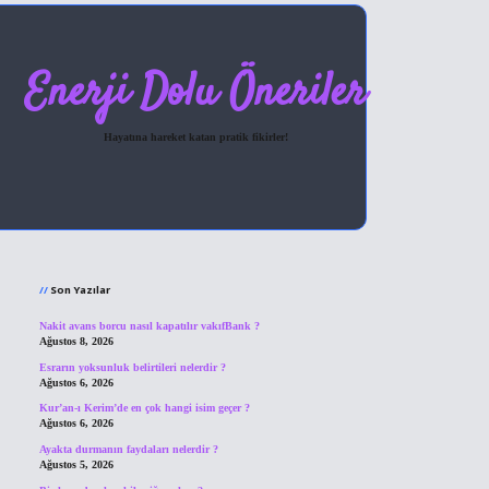
Enerji Dolu Öneriler
Hayatına hareket katan pratik fikirler!
Sidebar
hiltonbet giriş
Son Yazılar
Nakit avans borcu nasıl kapatılır vakıfBank ?
Ağustos 8, 2026
Esrarın yoksunluk belirtileri nelerdir ?
Ağustos 6, 2026
Kur’an-ı Kerim’de en çok hangi isim geçer ?
Ağustos 6, 2026
Ayakta durmanın faydaları nelerdir ?
Ağustos 5, 2026