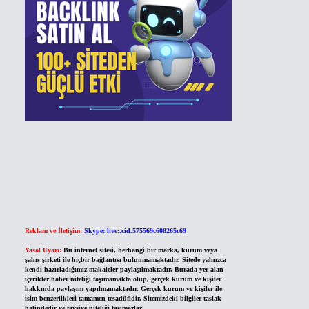
Reklam ve İletişim:
Skype: live:.cid.575569c608265c69
Yasal Uyarı:
Bu internet sitesi, herhangi bir marka, kurum veya
şahıs şirketi ile hiçbir bağlantısı bulunmamaktadır. Sitede yalnızca
kendi hazırladığımız makaleler paylaşılmaktadır. Burada yer alan
içerikler haber niteliği taşımamakta olup, gerçek kurum ve kişiler
hakkında paylaşım yapılmamaktadır. Gerçek kurum ve kişiler ile
isim benzerlikleri tamamen tesadüfidir. Sitemizdeki bilgiler taslak
halindedir ve tavsiye niteliği taşımazlar.