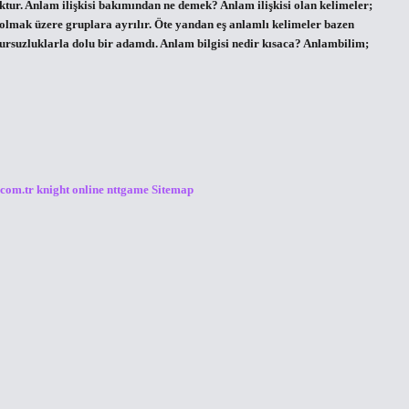
tur. Anlam ilişkisi bakımından ne demek? Anlam ilişkisi olan kelimeler;
r olmak üzere gruplara ayrılır. Öte yandan eş anlamlı kelimeler bazen
ğursuzluklarla dolu bir adamdı. Anlam bilgisi nedir kısaca? Anlambilim;
.com.tr
knight online
nttgame
Sitemap