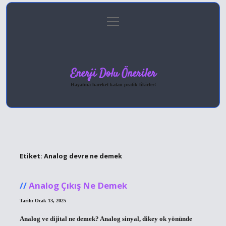
menüyü
Anasayfa
Gizlilik Politikası
Yasal Uyarı
aç
Hakkımızda
Enerji Dolu Öneriler
Hayatına hareket katan pratik fikirler!
Etiket:
Analog devre ne demek
Analog Çıkış Ne Demek
Tarih: Ocak 13, 2025
Analog ve dijital ne demek? Analog sinyal, dikey ok yönünde