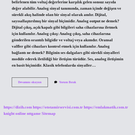
belirlenen tüm voltaj değerlerine karşılık gelen sonsuz sayıda
değer alabilir. Analog sinyal tanımında, zaman içinde değişen ve
sürekli akış halinde olan bir sinyal olarak anılır. Dijital,
sayısallaştırılmış bir sinyal biçimidir. Analog output ne demek?
Dijital çıkış, açık/kapalı gibi bilgileri saha cihazlarına iletmek
için kullanılır. Analog çıkış: Analog çıkış, saha cihazlarına
gönderilen orantılı bilgidir ve voltaj veya akımdır. Oransal
valfler gibi cihazları kontrol etmek için kullanılır. Analog
bağlantı ne demek? Bilginin ses dalgaları gibi sürekli sinyalleri
modüle ederek iletildiği bir iletişim türüdür. Ses, analog iletişimin
en basit biçimidir. Klasik telefonlarda sinyaller…
Analog
Devamını okuyun
Yorum Bırak
Çıkış
Ne
Demek
https://dizih.com
https://ototamirservisi.com.tr
https://emlakmatik.com.tr
knight online
nttgame
Sitemap