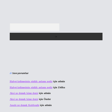
Arama
Son yorumlar
Halvet kelimesinin sözlük anlamı nedir
için
admin
Halvet kelimesinin sözlük anlamı nedir
için
Zeliha
Aksi ne demek kime denir
için
admin
Aksi ne demek kime denir
için
Önder
Asude ne demek Kubbealtı
için
admin