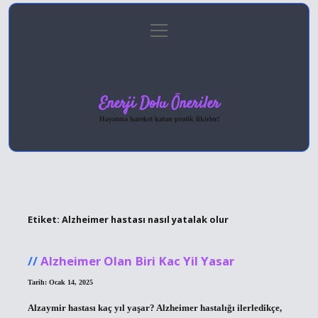
menüyü
Anasayfa
Gizlilik Politikası
Yasal Uyarı
aç
Hakkımızda
Enerji Dolu Öneriler
Hayatına hareket katan pratik fikirler!
Etiket:
Alzheimer hastası nasıl yatalak olur
Alzheimer Olan Biri Kac Yil Yasar
Tarih: Ocak 14, 2025
Alzaymir hastası kaç yıl yaşar? Alzheimer hastalığı ilerledikçe,