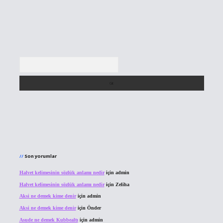
Arama
Son yorumlar
Halvet kelimesinin sözlük anlamı nedir
için
admin
Halvet kelimesinin sözlük anlamı nedir
için
Zeliha
Aksi ne demek kime denir
için
admin
Aksi ne demek kime denir
için
Önder
Asude ne demek Kubbealtı
için
admin