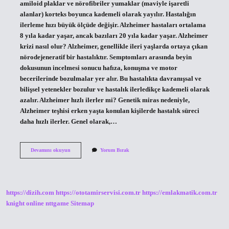
amiloid plaklar ve nörofibriler yumaklar (maviyle işaretli
alanlar) korteks boyunca kademeli olarak yayılır. Hastalığın
ilerleme hızı büyük ölçüde değişir. Alzheimer hastaları ortalama
8 yıla kadar yaşar, ancak bazıları 20 yıla kadar yaşar. Alzheimer
krizi nasıl olur? Alzheimer, genellikle ileri yaşlarda ortaya çıkan
nörodejeneratif bir hastalıktır. Semptomları arasında beyin
dokusunun incelmesi sonucu hafıza, konuşma ve motor
becerilerinde bozulmalar yer alır. Bu hastalıkta davranışsal ve
bilişsel yetenekler bozulur ve hastalık ilerledikçe kademeli olarak
azalır. Alzheimer hızlı ilerler mi? Genetik miras nedeniyle,
Alzheimer teşhisi erken yaşta konulan kişilerde hastalık süreci
daha hızlı ilerler. Genel olarak,…
Alzheimer
Devamını okuyun
Yorum Bırak
Olan
Biri
Kac
Yil
Yasar
https://dizih.com
https://ototamirservisi.com.tr
https://emlakmatik.com.tr
knight online
nttgame
Sitemap