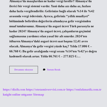
Almanya’da maaşlardan ne kadar vergi kesilir? Almanya’da
ilerici bir vergi sistemi vardır. Yani daha azı daha az, fazlası
daha fazla vergilendirilir. Gelirinize bağlı olarak %14 ile %42
arasında vergi ödersiniz. Ayrıca, geliriniz “yıllık muafiyet”
bölümünde belirtilen değerlerin altındaysa gelir vergisinden
muaf tutulursunuz. Almanya’da asgari ücret Türk parasıyla ne
kadar 2024? Almanya’da asgari ücret, çalışanların geçimini
sağlamasına yardımcı olan yasal bir alt sınırdır. 2024’ten
itibaren Almanya’daki asgari ücret saat başına 12,41 avro
olacak. Almanya’da gelir vergisi yüzde kaç? Yılda 17.006 € –
66.760 €: Bu gelir aralığında vergi oranı %14’ten %42’ye doğru
kademeli olarak artar. Yılda 66.761 € – 277.825 €:…
Almanyada
Devamını okuyun
Yorum Bırak
Asgari
Ücretten
Ne
Kadar
Vergi
https://dizih.com
https://ototamirservisi.com.tr
https://emlakmatik.com.tr
Alınıyor
knight online
nttgame
Sitemap