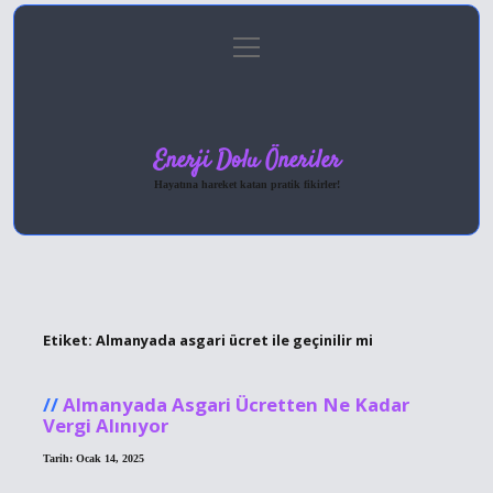
menüyü
Anasayfa
Gizlilik Politikası
Yasal Uyarı
aç
Hakkımızda
Enerji Dolu Öneriler
Hayatına hareket katan pratik fikirler!
Etiket:
Almanyada asgari ücret ile geçinilir mi
Almanyada Asgari Ücretten Ne Kadar
Vergi Alınıyor
Tarih: Ocak 14, 2025