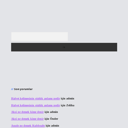
Arama
Son yorumlar
Halvet kelimesinin sözlük anlamı nedir
için
admin
Halvet kelimesinin sözlük anlamı nedir
için
Zeliha
Aksi ne demek kime denir
için
admin
Aksi ne demek kime denir
için
Önder
Asude ne demek Kubbealtı
için
admin