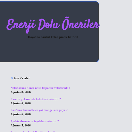
Enerji Dolu Öneriler
Hayatına hareket katan pratik fikirler!
Sidebar
hiltonbet giriş
Son Yazılar
Nakit avans borcu nasıl kapatılır vakıfBank ?
Ağustos 8, 2026
Esrarın yoksunluk belirtileri nelerdir ?
Ağustos 6, 2026
Kur’an-ı Kerim’de en çok hangi isim geçer ?
Ağustos 6, 2026
Ayakta durmanın faydaları nelerdir ?
Ağustos 5, 2026