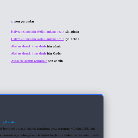
Son yorumlar
Halvet kelimesinin sözlük anlamı nedir
için
admin
Halvet kelimesinin sözlük anlamı nedir
için
Zeliha
Aksi ne demek kime denir
için
admin
Aksi ne demek kime denir
için
Önder
Asude ne demek Kubbealtı
için
admin
m: @karabul
eki içerikleri proaktif olarak denetleme veya araştırma yükümlülüğümüz
a, kurum veya şahıs şirketi ile hiçbir bağlantısı bulunmamaktadır. Sitede