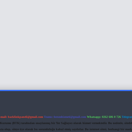
-mail:
backlinkpaneli@gmail.com
Teams:
forumhizmeti@gmail.com
Whatsapp: 0262 606 0 726
Telegra
im Kurumu (BTK) tarafından onaylanmış bir Yer Sağlayıcı olarak hizmet vermektedir. Bu nedenle, sited
 olup, siteye üye olarak bu sorumluluğu kabul etmiş sayılırlar. Bu internet sitesi, herhangi bir mark