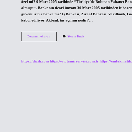
özel mi? 9 Mart 2005 tarihinde “Türkiye’de Bulunan Yabancı Ba
olmuştur. Bankanın ticari ünvanı 30 Mart 2005 tarihinden itibaren
güvenilir bir banka mı? İş Bankası, Ziraat Bankası, Vakıfbank, G
kabul ediliyor. Akbank tas açılımı nedir?…
Akbank
Devamını okuyun
Yorum Bırak
Hisseleri
Kime
Ait
https://dizih.com
https://ototamirservisi.com.tr
https://emlakmatik