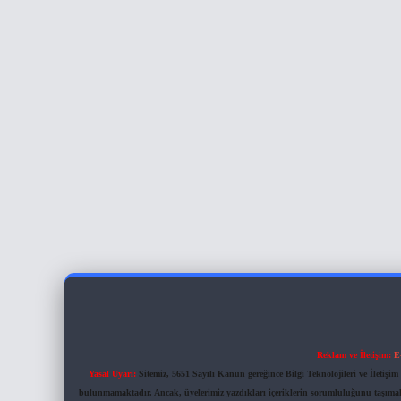
Reklam ve İletişim:
E
Yasal Uyarı:
Sitemiz, 5651 Sayılı Kanun gereğince Bilgi Teknolojileri ve İletiş
bulunmamaktadır. Ancak, üyelerimiz yazdıkları içeriklerin sorumluluğunu taşımakta