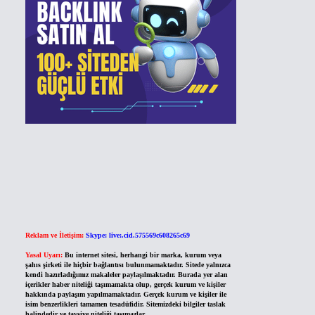
Reklam ve İletişim:
Skype: live:.cid.575569c608265c69
Yasal Uyarı:
Bu internet sitesi, herhangi bir marka, kurum veya
şahıs şirketi ile hiçbir bağlantısı bulunmamaktadır. Sitede yalnızca
kendi hazırladığımız makaleler paylaşılmaktadır. Burada yer alan
içerikler haber niteliği taşımamakta olup, gerçek kurum ve kişiler
hakkında paylaşım yapılmamaktadır. Gerçek kurum ve kişiler ile
isim benzerlikleri tamamen tesadüfidir. Sitemizdeki bilgiler taslak
halindedir ve tavsiye niteliği taşımazlar.