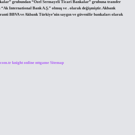
nkalar” grubundan “Özel Sermayeli Ticari Bankalar” grubuna transfer
 “Ak International Bank A.Ş.” olmuş ve . olarak değişmiştir. Akbank
aranti BBVA ve Akbank Türkiye’nin saygın ve güvenilir bankaları olarak
.com.tr
knight online
nttgame
Sitemap