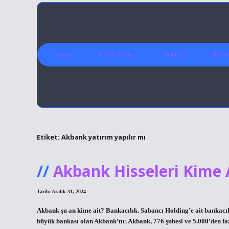
Anasayfa
Gizlilik Politikası
Yasal Uyarı
Hakkım
Etiket:
Akbank yatırım yapılır mı
Akbank Hisseleri Kime 
Tarih: Aralık 31, 2024
Akbank şu an kime ait? Bankacılık. Sabancı Holding’e ait bankacılı
büyük bankası olan Akbank’tır. Akbank, 776 şubesi ve 5.000’den f